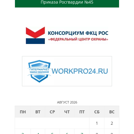
Приказа Росгвардии №45
АВГУСТ 2026
ПН
ВТ
СР
ЧТ
ПТ
СБ
ВС
1
2