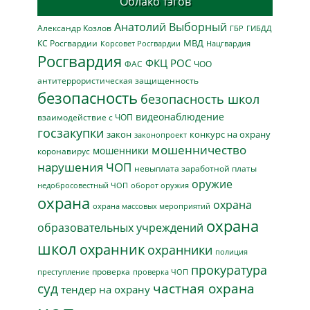
Облако тэгов
Анатолий Выборный
Александр Козлов
ГБР
ГИБДД
МВД
КС Росгвардии
Нацгвардия
Корсовет Росгвардии
Росгвардия
ФКЦ РОС
ФАС
ЧОО
антитеррористическая защищенность
безопасность
безопасность школ
видеонаблюдение
взаимодействие с ЧОП
госзакупки
закон
конкурс на охрану
законопроект
мошенничество
мошенники
коронавирус
нарушения ЧОП
невыплата заработной платы
оружие
недобросовестный ЧОП
оборот оружия
охрана
охрана
охрана массовых мероприятий
охрана
образовательных учреждений
школ
охранник
охранники
полиция
прокуратура
проверка
преступление
проверка ЧОП
суд
частная охрана
тендер на охрану