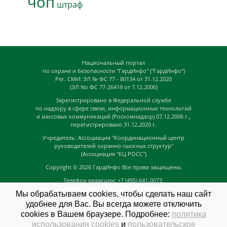
чоп
штраф
Национальный портал
по охране и безопасности "ГардИнфо" ("ГардИнфо")
Рег. СМИ: ЭЛ № ФС 77 - 80134 от 31.12.2020
(ЭЛ No ФС 77-26419 от 7.12.2006)
Зарегистрировано в Федеральной службе
по надзору в сфере связи, информационных технологий
и массовых коммуникаций (Роскомнадзор) 07.12.2006 г.,
перегистрировано 31.12.2020 г.
Учредитель: Ассоциация "Координационный центр
руководителей охранно-сыскных структур"
(Ассоциация "КЦ РОСС")
Copyright © 2026
ГардИнфо
Все права защищены.
Телефон редакции: +7 (495) 641-0073,
Адрес электронной почты редакции:
Мы обрабатываем cookies, чтобы сделать наш сайт
news@guardinfo.online
удобнее для Вас. Вы всегда можете отключить
Главный редактор: Кузьмин Д.А.
cookies в Вашем браузере. Подробнее:
политика
На сайте могут быть размещены
использования cookies
и
пользовательское