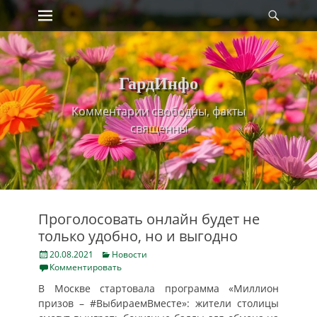
Primary Menu
Найт
Skip
to
content
ГардИнфо
Комментарии свободны, факты
священны
Проголосовать онлайн будет не
только удобно, но и выгодно
Posted
Categories
20.08.2021
Новости
on
Комментировать
В Москве стартовала программа «Миллион
призов – #ВыбираемВместе»: жители столицы