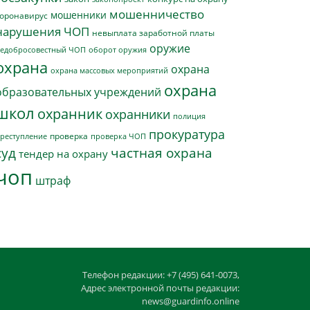
мошенничество
мошенники
оронавирус
нарушения ЧОП
невыплата заработной платы
оружие
едобросовестный ЧОП
оборот оружия
охрана
охрана
охрана массовых мероприятий
охрана
образовательных учреждений
школ
охранник
охранники
полиция
прокуратура
проверка
реступление
проверка ЧОП
суд
частная охрана
тендер на охрану
чоп
штраф
Телефон редакции: +7 (495) 641-0073,
Адрес электронной почты редакции:
news@guardinfo.online