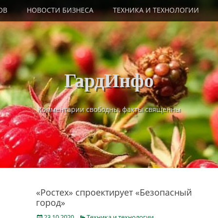
ОВ
НОВОСТИ БИЗНЕСА
ТЕХНИКА И ТЕХНОЛОГИИ
ГардИнфо
Комментарии свободны, факты священны
«Ростех» спроектирует «Безопасный
город»
Posted
Categories
23.10.2020
Техника и технологии