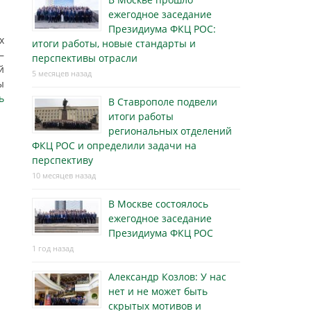
ежегодное заседание
Президиума ФКЦ РОС:
х
итоги работы, новые стандарты и
—
перспективы отрасли
й
5 месяцев назад
ы
ь
В Ставрополе подвели
итоги работы
региональных отделений
ФКЦ РОС и определили задачи на
перспективу
10 месяцев назад
В Москве состоялось
ежегодное заседание
Президиума ФКЦ РОС
1 год назад
Александр Козлов: У нас
нет и не может быть
скрытых мотивов и