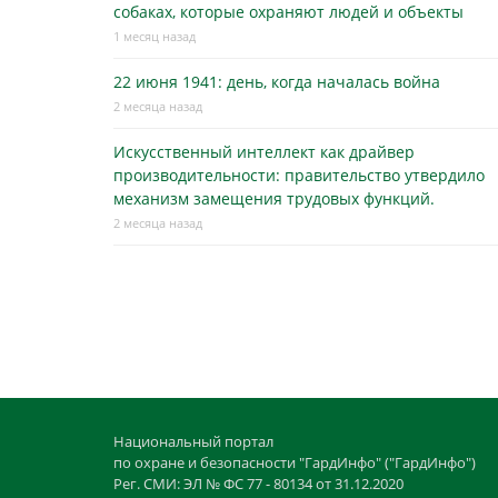
собаках, которые охраняют людей и объекты
1 месяц назад
22 июня 1941: день, когда началась война
2 месяца назад
Искусственный интеллект как драйвер
производительности: правительство утвердило
механизм замещения трудовых функций.
2 месяца назад
Национальный портал
по охране и безопасности "ГардИнфо" ("ГардИнфо")
Рег. СМИ: ЭЛ № ФС 77 - 80134 от 31.12.2020