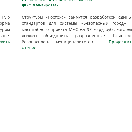
on
Комментировать
онную
Структуры «Ростеха» займутся разработкой едины
рма
стандартов для системы «Безопасный город» 
туром
масштабного проекта МЧС на 97 млрд руб., которы
ране.
должен объединить разрозненные IT-систем
жить
безопасности муниципалитетов
… Продолжит
чтение …