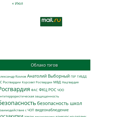
« Июл
Облако тэгов
Анатолий Выборный
лександр Козлов
ГБР
ГИБДД
МВД
С Росгвардии
Нацгвардия
Корсовет Росгвардии
Росгвардия
ФКЦ РОС
ФАС
ЧОО
нтитеррористическая защищенность
безопасность
безопасность школ
видеонаблюдение
заимодействие с ЧОП
госзакупки
закон
конкурс на охрану
законопроект