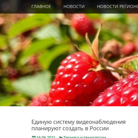
Primary Menu
Skip
ГЛАВНОЕ
НОВОСТИ
НОВОСТИ РЕГИОН
to
content
Единую систему видеонаблюдения
планируют создать в России
Posted
Categories
16.06.2021
Техника и технологии