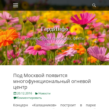
Primary Menu
Найт
Skip
to
content
ГардИнфо
Комментарии свободны, факты
священны
Под Москвой появится
многофункциональный огневой
центр
Posted
Categories
20.12.2016
Новости
on
Комментировать
Концерн «Калашников» построит в парке