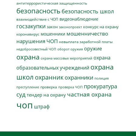
антитеррористическая защищенность
безопасность
безопасность школ
видеонаблюдение
взаимодействие с ЧОП
госзакупки
закон
конкурс на охрану
законопроект
мошенничество
мошенники
коронавирус
нарушения ЧОП
невыплата заработной платы
оружие
недобросовестный ЧОП
оборот оружия
охрана
охрана
охрана массовых мероприятий
охрана
образовательных учреждений
школ
охранник
охранники
полиция
прокуратура
проверка
преступление
проверка ЧОП
суд
частная охрана
тендер на охрану
чоп
штраф