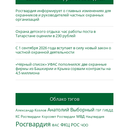
Росгвардия информирует о главных изменениях для
охранников и руководителей частных охранных
организаций
Охрана детского отдыха: час работы поста в
Татарстане оценили в 230 рублей
С 1 сентября 2026 года вступает в силу новый закон о
частной охранной деятельности
«Чёрный список» УФАС пополнился: две охранные
фирмы из Башкирии и Крыма сорвали контракты на
4,5 миллиона
Облако тэгов
Анатолий Выборный
Александр Козлов
ГБР
ГИБДД
МВД
КС Росгвардии
Нацгвардия
Корсовет Росгвардии
Росгвардия
ФКЦ РОС
ФАС
ЧОО