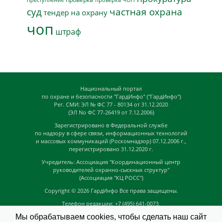
суд
частная охрана
тендер на охрану
чоп
штраф
Национальный портал
по охране и безопасности "ГардИнфо" ("ГардИнфо")
Рег. СМИ: ЭЛ № ФС 77 - 80134 от 31.12.2020
(ЭЛ No ФС 77-26419 от 7.12.2006)
Зарегистрировано в Федеральной службе
по надзору в сфере связи, информационных технологий
и массовых коммуникаций (Роскомнадзор) 07.12.2006 г.,
перегистрировано 31.12.2020 г.
Учредитель: Ассоциация "Координационный центр
руководителей охранно-сыскных структур"
(Ассоциация "КЦ РОСС")
Copyright © 2026
ГардИнфо
Все права защищены.
Телефон редакции: +7 (495) 641-0073,
Адрес электронной почты редакции:
Мы обрабатываем cookies, чтобы сделать наш сайт
news@guardinfo.online