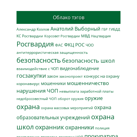
Облако тэгов
Анатолий Выборный
Александр Козлов
ГБР
ГИБДД
МВД
КС Росгвардии
Нацгвардия
Корсовет Росгвардии
Росгвардия
ФКЦ РОС
ФАС
ЧОО
антитеррористическая защищенность
безопасность
безопасность школ
видеонаблюдение
взаимодействие с ЧОП
госзакупки
закон
конкурс на охрану
законопроект
мошенничество
мошенники
коронавирус
нарушения ЧОП
невыплата заработной платы
оружие
недобросовестный ЧОП
оборот оружия
охрана
охрана
охрана массовых мероприятий
охрана
образовательных учреждений
школ
охранник
охранники
полиция
прокуратура
проверка
преступление
проверка ЧОП