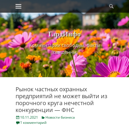
Primary Menu
Найт
Skip
to
content
ГардИнфо
Комментарии свободны, факты
священны
Рынок частных охранных
предприятий не может выйти из
порочного круга нечестной
конкуренции — ФНС
Posted
Categories
10.11.2021
Новости бизнеса
on
1 комментарий