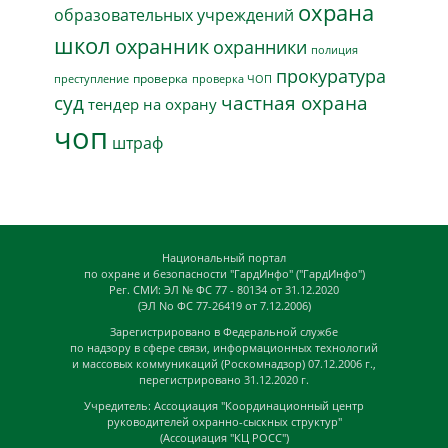
охрана
образовательных учреждений
школ
охранник
охранники
полиция
прокуратура
проверка
преступление
проверка ЧОП
суд
частная охрана
тендер на охрану
чоп
штраф
Национальный портал
по охране и безопасности "ГардИнфо" ("ГардИнфо")
Рег. СМИ: ЭЛ № ФС 77 - 80134 от 31.12.2020
(ЭЛ No ФС 77-26419 от 7.12.2006)
Зарегистрировано в Федеральной службе
по надзору в сфере связи, информационных технологий
и массовых коммуникаций (Роскомнадзор) 07.12.2006 г.,
перегистрировано 31.12.2020 г.
Учредитель: Ассоциация "Координационный центр
руководителей охранно-сыскных структур"
(Ассоциация "КЦ РОСС")