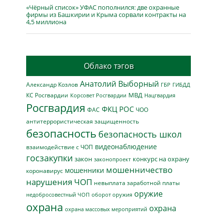
«Чёрный список» УФАС пополнился: две охранные
фирмы из Башкирии и Крыма сорвали контракты на
4,5 миллиона
Облако тэгов
Анатолий Выборный
Александр Козлов
ГБР
ГИБДД
МВД
КС Росгвардии
Нацгвардия
Корсовет Росгвардии
Росгвардия
ФКЦ РОС
ФАС
ЧОО
антитеррористическая защищенность
безопасность
безопасность школ
видеонаблюдение
взаимодействие с ЧОП
госзакупки
закон
конкурс на охрану
законопроект
мошенничество
мошенники
коронавирус
нарушения ЧОП
невыплата заработной платы
оружие
недобросовестный ЧОП
оборот оружия
охрана
охрана
охрана массовых мероприятий