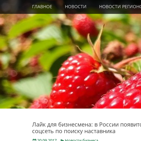
Primary Menu
Skip
ГЛАВНОЕ
НОВОСТИ
НОВОСТИ РЕГИОН
to
content
Лайк для бизнесмена: в России появит
соцсеть по поиску наставника
Posted
Categories
20.09.2017
Новости бизнеса