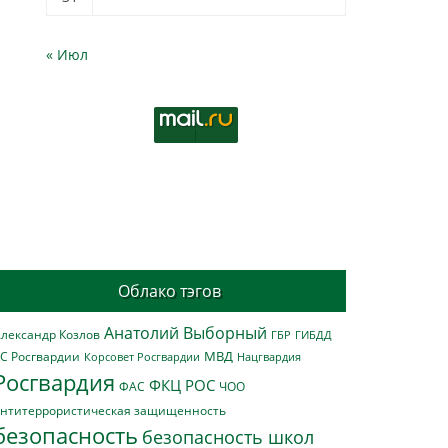
« Июл
Облако тэгов
Анатолий Выборный
лександр Козлов
ГБР
ГИБДД
МВД
С Росгвардии
Нацгвардия
Корсовет Росгвардии
Росгвардия
ФКЦ РОС
ФАС
ЧОО
нтитеррористическая защищенность
безопасность
безопасность школ