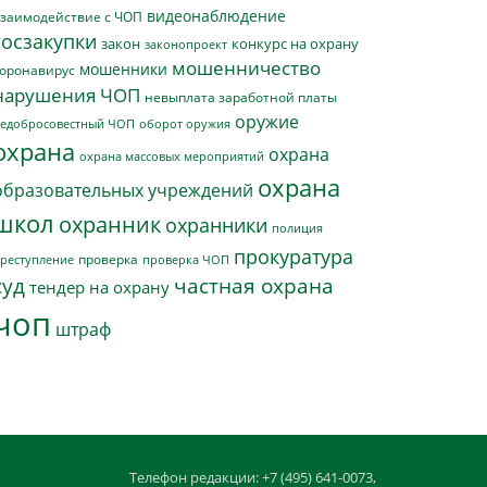
видеонаблюдение
заимодействие с ЧОП
госзакупки
закон
конкурс на охрану
законопроект
мошенничество
мошенники
оронавирус
нарушения ЧОП
невыплата заработной платы
оружие
едобросовестный ЧОП
оборот оружия
охрана
охрана
охрана массовых мероприятий
охрана
образовательных учреждений
школ
охранник
охранники
полиция
прокуратура
проверка
реступление
проверка ЧОП
суд
частная охрана
тендер на охрану
чоп
штраф
Телефон редакции: +7 (495) 641-0073,