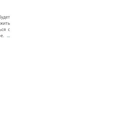
будет
жить
ься с
ре.
…