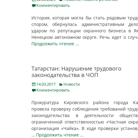
on
Комментировать
История, которая могла бы стать рядовым тру
спором, обернулась административным дел
ударом по репутации охранного бизнеса в Я
Ненецком автономном округе. Речь идет о случ
Продолжить чтение …
Татарстан: Нарушение трудового
законодательства в ЧОП
Posted
Categories
14.03.2017
Новости
on
Комментировать
Прокуратура Кировского района города Ка
провела проверку соблюдения требований труд
законодательства в деятельности общест
ограниченной ответственностью «Частная охр
организация «Чайка». В ходе проверки устано
… Продолжить чтение …