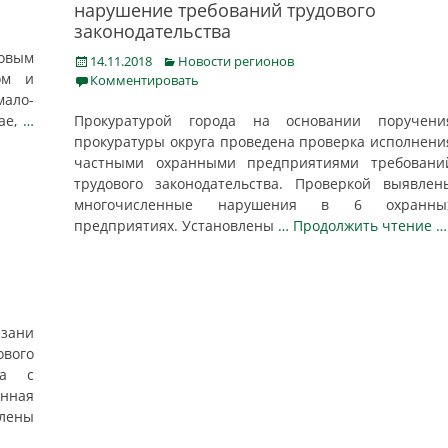
нарушение требований трудового
законодательства
довым
Posted
Categories
14.11.2018
Новости регионов
ом и
on
Комментировать
мало-
ае,
…
Прокуратурой города на основании поручени
прокуратуры округа проведена проверка исполнени
частными охранными предприятиями требовани
трудового законодательства. Проверкой выявлен
многочисленные нарушения в 6 охранны
предприятиях. Установлены
… Продолжить чтение …
зани
ового
ва с
анная
влены