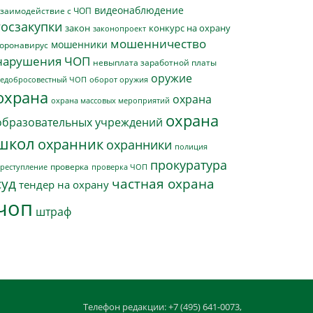
видеонаблюдение
заимодействие с ЧОП
госзакупки
закон
конкурс на охрану
законопроект
мошенничество
мошенники
оронавирус
нарушения ЧОП
невыплата заработной платы
оружие
едобросовестный ЧОП
оборот оружия
охрана
охрана
охрана массовых мероприятий
охрана
образовательных учреждений
школ
охранник
охранники
полиция
прокуратура
проверка
реступление
проверка ЧОП
суд
частная охрана
тендер на охрану
чоп
штраф
Телефон редакции: +7 (495) 641-0073,