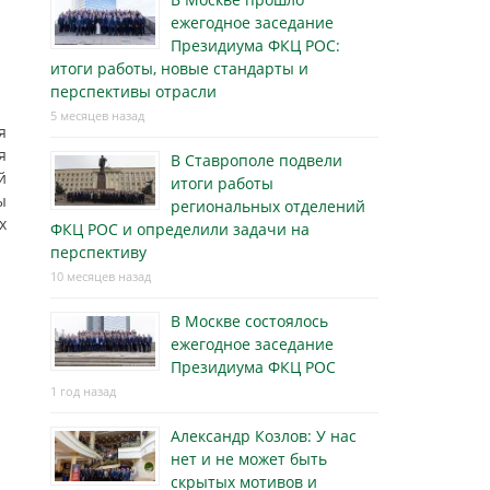
ежегодное заседание
Президиума ФКЦ РОС:
итоги работы, новые стандарты и
перспективы отрасли
5 месяцев назад
я
я
В Ставрополе подвели
й
итоги работы
ы
региональных отделений
х
ФКЦ РОС и определили задачи на
перспективу
10 месяцев назад
В Москве состоялось
ежегодное заседание
Президиума ФКЦ РОС
1 год назад
Александр Козлов: У нас
нет и не может быть
скрытых мотивов и