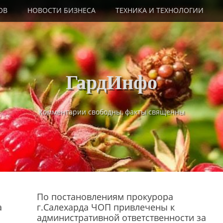
ОВ
НОВОСТИ БИЗНЕСА
ТЕХНИКА И ТЕХНОЛОГИИ
ГардИнфо
Комментарии свободны, факты священны
По постановлениям прокурора
а
г.Салехарда ЧОП привлечены к
административной ответственности за