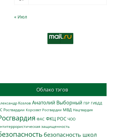
« Июл
Облако тэгов
Анатолий Выборный
лександр Козлов
ГБР
ГИБДД
МВД
С Росгвардии
Нацгвардия
Корсовет Росгвардии
Росгвардия
ФКЦ РОС
ФАС
ЧОО
нтитеррористическая защищенность
безопасность
безопасность школ