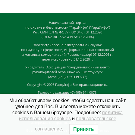
Национальный портал
по охране и безопасности "ГардИнфо" ("ГардИнфо")
Рег. СМИ: ЭЛ № ФС 77 - 80134 от 31.12.2020
(ЭЛ No ФС 77-26419 от 7.12.2006)
Зарегистрировано в Федеральной службе
по надзору в сфере связи, информационных технологий
и массовых коммуникаций (Роскомнадзор) 07.12.2006 г.,
перегистрировано 31.12.2020 г.
Учредитель: Ассоциация "Координационный центр
руководителей охранно-сыскных структур"
(Ассоциация "КЦ РОСС")
Copyright © 2026
ГардИнфо
Все права защищены.
Телефон редакции: +7 (495) 641-0073,
Адрес электронной почты редакции:
Мы обрабатываем cookies, чтобы сделать наш сайт
news@guardinfo.online
удобнее для Вас. Вы всегда можете отключить
Главный редактор: Кузьмин Д.А.
cookies в Вашем браузере. Подробнее:
политика
На сайте могут быть размещены
использования cookies
и
пользовательское
материалы с возрастным ограничением "16+"
соглашение
.
Принять
GuardInfo based on Catch Adaptive by
Catch Themes