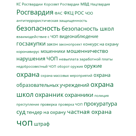
МВД
КС Росгвардии
Нацгвардия
Корсовет Росгвардии
Росгвардия
ФКЦ РОС
ФАС
ЧОО
антитеррористическая защищенность
безопасность
безопасность школ
видеонаблюдение
взаимодействие с ЧОП
госзакупки
закон
конкурс на охрану
законопроект
мошенничество
мошенники
коронавирус
нарушения ЧОП
невыплата заработной платы
оружие
недобросовестный ЧОП
оборот оружия
охрана
охрана
охрана массовых мероприятий
охрана
образовательных учреждений
школ
охранник
охранники
полиция
прокуратура
проверка
преступление
проверка ЧОП
суд
частная охрана
тендер на охрану
чоп
штраф