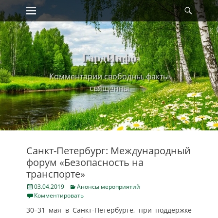
Primary Menu
Найт
Skip
to
content
ГардИнфо
Комментарии свободны, факты
священны
Санкт-Петербург: Международный
форум «Безопасность на
транспорте»
Posted
Categories
03.04.2019
Анонсы мероприятий
on
Комментировать
30–31 мая в Санкт-Петербурге, при поддержке