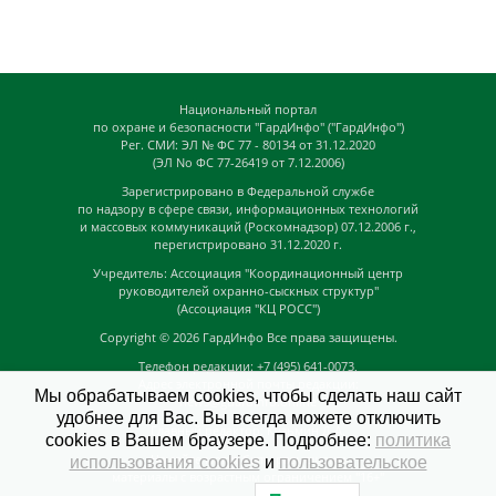
Национальный портал
по охране и безопасности "ГардИнфо" ("ГардИнфо")
Рег. СМИ: ЭЛ № ФС 77 - 80134 от 31.12.2020
(ЭЛ No ФС 77-26419 от 7.12.2006)
Зарегистрировано в Федеральной службе
по надзору в сфере связи, информационных технологий
и массовых коммуникаций (Роскомнадзор) 07.12.2006 г.,
перегистрировано 31.12.2020 г.
Учредитель: Ассоциация "Координационный центр
руководителей охранно-сыскных структур"
(Ассоциация "КЦ РОСС")
Copyright © 2026
ГардИнфо
Все права защищены.
Телефон редакции: +7 (495) 641-0073,
Адрес электронной почты редакции:
Мы обрабатываем cookies, чтобы сделать наш сайт
news@guardinfo.online
удобнее для Вас. Вы всегда можете отключить
Главный редактор: Кузьмин Д.А.
cookies в Вашем браузере. Подробнее:
политика
На сайте могут быть размещены
использования cookies
и
пользовательское
материалы с возрастным ограничением "16+"