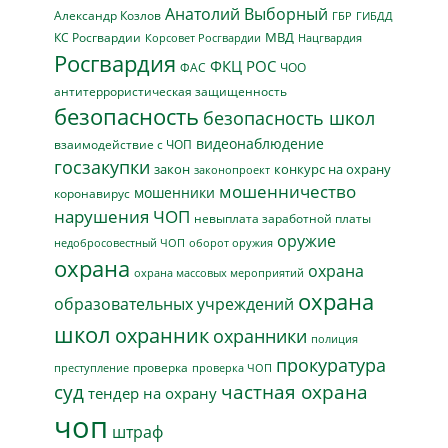
Анатолий Выборный
Александр Козлов
ГБР
ГИБДД
МВД
КС Росгвардии
Нацгвардия
Корсовет Росгвардии
Росгвардия
ФКЦ РОС
ФАС
ЧОО
антитеррористическая защищенность
безопасность
безопасность школ
видеонаблюдение
взаимодействие с ЧОП
госзакупки
закон
конкурс на охрану
законопроект
мошенничество
мошенники
коронавирус
нарушения ЧОП
невыплата заработной платы
оружие
недобросовестный ЧОП
оборот оружия
охрана
охрана
охрана массовых мероприятий
охрана
образовательных учреждений
школ
охранник
охранники
полиция
прокуратура
проверка
преступление
проверка ЧОП
суд
частная охрана
тендер на охрану
чоп
штраф