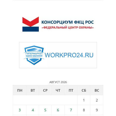
АВГУСТ 2026
ПН
ВТ
СР
ЧТ
ПТ
СБ
ВС
1
2
3
4
5
6
7
8
9