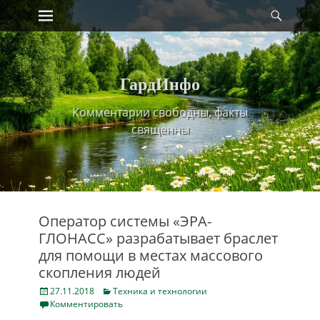
Primary Menu
Найт
Skip
to
content
ГардИнфо
Комментарии свободны, факты
священны
Оператор системы «ЭРА-
ГЛОНАСС» разрабатывает браслет
для помощи в местах массового
скопления людей
Posted
Categories
27.11.2018
Техника и технологии
on
Комментировать