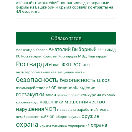
«Чёрный список» УФАС пополнился: две охранные
фирмы из Башкирии и Крыма сорвали контракты на
4,5 миллиона
Облако тэгов
Анатолий Выборный
Александр Козлов
ГБР
ГИБДД
МВД
КС Росгвардии
Нацгвардия
Корсовет Росгвардии
Росгвардия
ФКЦ РОС
ФАС
ЧОО
антитеррористическая защищенность
безопасность
безопасность школ
видеонаблюдение
взаимодействие с ЧОП
госзакупки
закон
конкурс на охрану
законопроект
мошенничество
мошенники
коронавирус
нарушения ЧОП
невыплата заработной платы
оружие
недобросовестный ЧОП
оборот оружия
охрана
охрана
охрана массовых мероприятий