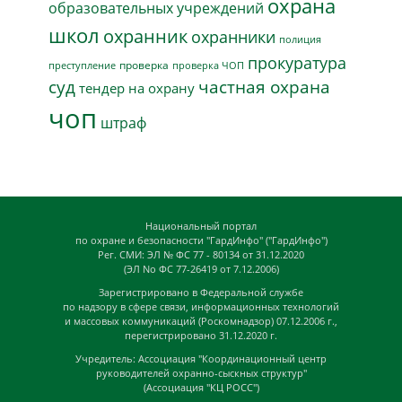
охрана
образовательных учреждений
школ
охранник
охранники
полиция
прокуратура
проверка
преступление
проверка ЧОП
суд
частная охрана
тендер на охрану
чоп
штраф
Национальный портал
по охране и безопасности "ГардИнфо" ("ГардИнфо")
Рег. СМИ: ЭЛ № ФС 77 - 80134 от 31.12.2020
(ЭЛ No ФС 77-26419 от 7.12.2006)
Зарегистрировано в Федеральной службе
по надзору в сфере связи, информационных технологий
и массовых коммуникаций (Роскомнадзор) 07.12.2006 г.,
перегистрировано 31.12.2020 г.
Учредитель: Ассоциация "Координационный центр
руководителей охранно-сыскных структур"
(Ассоциация "КЦ РОСС")