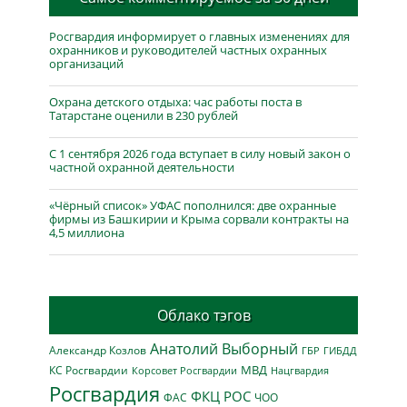
Росгвардия информирует о главных изменениях для
охранников и руководителей частных охранных
организаций
Охрана детского отдыха: час работы поста в
Татарстане оценили в 230 рублей
С 1 сентября 2026 года вступает в силу новый закон о
частной охранной деятельности
«Чёрный список» УФАС пополнился: две охранные
фирмы из Башкирии и Крыма сорвали контракты на
4,5 миллиона
Облако тэгов
Анатолий Выборный
Александр Козлов
ГБР
ГИБДД
МВД
КС Росгвардии
Нацгвардия
Корсовет Росгвардии
Росгвардия
ФКЦ РОС
ФАС
ЧОО