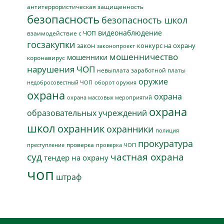
антитеррористическая защищенность
безопасность
безопасность школ
видеонаблюдение
взаимодействие с ЧОП
госзакупки
закон
конкурс на охрану
законопроект
мошенничество
мошенники
коронавирус
нарушения ЧОП
невыплата заработной платы
оружие
недобросовестный ЧОП
оборот оружия
охрана
охрана
охрана массовых мероприятий
охрана
образовательных учреждений
школ
охранник
охранники
полиция
прокуратура
проверка
преступление
проверка ЧОП
суд
частная охрана
тендер на охрану
чоп
штраф