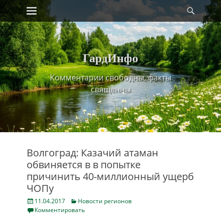
Primary Menu
Найт
Skip
to
content
ГардИнфо
Комментарии свободны, факты
священны
Волгоград: Казачий атаман
обвиняется в в попытке
причинить 40-миллионный ущерб
ЧОПу
Posted
Categories
11.04.2017
Новости регионов
on
Комментировать