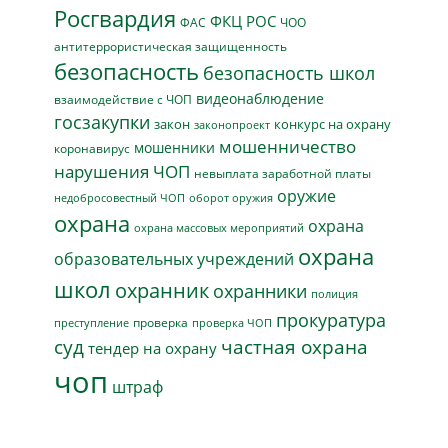
Росгвардия
ФКЦ РОС
ФАС
ЧОО
антитеррористическая защищенность
безопасность
безопасность школ
видеонаблюдение
взаимодействие с ЧОП
госзакупки
закон
конкурс на охрану
законопроект
мошенничество
мошенники
коронавирус
нарушения ЧОП
невыплата заработной платы
оружие
недобросовестный ЧОП
оборот оружия
охрана
охрана
охрана массовых мероприятий
охрана
образовательных учреждений
школ
охранник
охранники
полиция
прокуратура
проверка
преступление
проверка ЧОП
суд
частная охрана
тендер на охрану
чоп
штраф