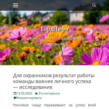
Primary Menu
Найт
Skip
to
content
ГардИнфо
Комментарии свободны, факты
священны
Для охранников результат работы
команды важнее личного успеха
— исследование
Posted
Categories
12.05.2022
Это интересно
on
Комментировать
Россияне чаще переживают за успех всей