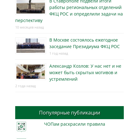
В Ставрополе подвели итоги
работы региональных отделений
ФКЦ РОС и определили задачи на
перспективу
10 месяцев назад
В Москве состоялось ежегодное
заседание Президиума ФКЦ РОС
1 год назад
Александр Козлов: У нас нет и не
может быть скрытых мотивов и
устремлений
2 года назад
Популярные публикации
ЧОПам раскрасили правила