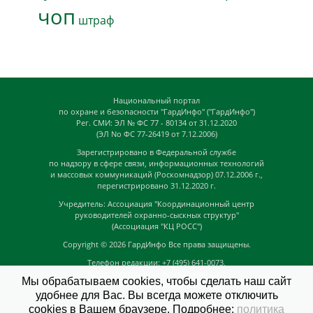
чоп
штраф
Национальный портал
по охране и безопасности "ГардИнфо" ("ГардИнфо")
Рег. СМИ: ЭЛ № ФС 77 - 80134 от 31.12.2020
(ЭЛ No ФС 77-26419 от 7.12.2006)
Зарегистрировано в Федеральной службе
по надзору в сфере связи, информационных технологий
и массовых коммуникаций (Роскомнадзор) 07.12.2006 г.,
перегистрировано 31.12.2020 г.
Учредитель: Ассоциация "Координационный центр
руководителей охранно-сыскных структур"
(Ассоциация "КЦ РОСС")
Copyright © 2026
ГардИнфо
Все права защищены.
Телефон редакции: +7 (495) 641-0073,
Адрес электронной почты редакции:
Мы обрабатываем cookies, чтобы сделать наш сайт
news@guardinfo.online
удобнее для Вас. Вы всегда можете отключить
Главный редактор: Кузьмин Д.А.
cookies в Вашем браузере. Подробнее:
политика