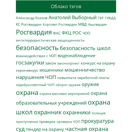
Облако тэгов
Анатолий Выборный
Александр Козлов
ГБР
ГИБДД
МВД
КС Росгвардии
Нацгвардия
Корсовет Росгвардии
Росгвардия
ФКЦ РОС
ФАС
ЧОО
антитеррористическая защищенность
безопасность
безопасность школ
видеонаблюдение
взаимодействие с ЧОП
госзакупки
закон
конкурс на охрану
законопроект
мошенничество
мошенники
коронавирус
нарушения ЧОП
невыплата заработной платы
оружие
недобросовестный ЧОП
оборот оружия
охрана
охрана
охрана массовых мероприятий
охрана
образовательных учреждений
школ
охранник
охранники
полиция
прокуратура
проверка
преступление
проверка ЧОП
суд
частная охрана
тендер на охрану