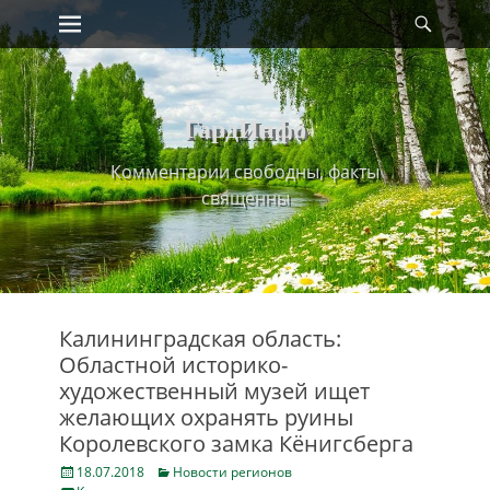
Primary Menu
Найт
Skip
to
content
ГардИнфо
Комментарии свободны, факты
священны
Калининградская область:
Областной историко-
художественный музей ищет
желающих охранять руины
Королевского замка Кёнигсберга
Posted
Categories
18.07.2018
Новости регионов