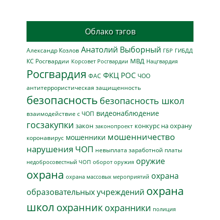
Облако тэгов
Анатолий Выборный
Александр Козлов
ГБР
ГИБДД
МВД
КС Росгвардии
Нацгвардия
Корсовет Росгвардии
Росгвардия
ФКЦ РОС
ФАС
ЧОО
антитеррористическая защищенность
безопасность
безопасность школ
видеонаблюдение
взаимодействие с ЧОП
госзакупки
закон
конкурс на охрану
законопроект
мошенничество
мошенники
коронавирус
нарушения ЧОП
невыплата заработной платы
оружие
недобросовестный ЧОП
оборот оружия
охрана
охрана
охрана массовых мероприятий
охрана
образовательных учреждений
школ
охранник
охранники
полиция