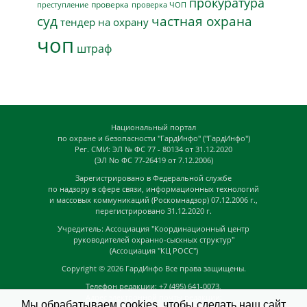
прокуратура
проверка
преступление
проверка ЧОП
суд
частная охрана
тендер на охрану
чоп
штраф
Национальный портал
по охране и безопасности "ГардИнфо" ("ГардИнфо")
Рег. СМИ: ЭЛ № ФС 77 - 80134 от 31.12.2020
(ЭЛ No ФС 77-26419 от 7.12.2006)
Зарегистрировано в Федеральной службе
по надзору в сфере связи, информационных технологий
и массовых коммуникаций (Роскомнадзор) 07.12.2006 г.,
перегистрировано 31.12.2020 г.
Учредитель: Ассоциация "Координационный центр
руководителей охранно-сыскных структур"
(Ассоциация "КЦ РОСС")
Copyright © 2026
ГардИнфо
Все права защищены.
Телефон редакции: +7 (495) 641-0073,
Адрес электронной почты редакции:
Мы обрабатываем cookies, чтобы сделать наш сайт