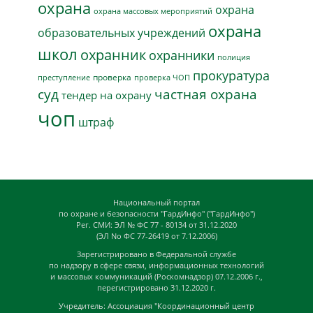
охрана
охрана
охрана массовых мероприятий
охрана
образовательных учреждений
школ
охранник
охранники
полиция
прокуратура
проверка
преступление
проверка ЧОП
суд
частная охрана
тендер на охрану
чоп
штраф
Национальный портал
по охране и безопасности "ГардИнфо" ("ГардИнфо")
Рег. СМИ: ЭЛ № ФС 77 - 80134 от 31.12.2020
(ЭЛ No ФС 77-26419 от 7.12.2006)
Зарегистрировано в Федеральной службе
по надзору в сфере связи, информационных технологий
и массовых коммуникаций (Роскомнадзор) 07.12.2006 г.,
перегистрировано 31.12.2020 г.
Учредитель: Ассоциация "Координационный центр