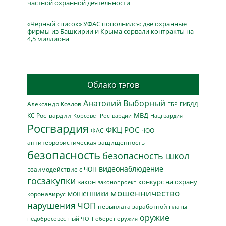
частной охранной деятельности
«Чёрный список» УФАС пополнился: две охранные
фирмы из Башкирии и Крыма сорвали контракты на
4,5 миллиона
Облако тэгов
Анатолий Выборный
Александр Козлов
ГБР
ГИБДД
МВД
КС Росгвардии
Нацгвардия
Корсовет Росгвардии
Росгвардия
ФКЦ РОС
ФАС
ЧОО
антитеррористическая защищенность
безопасность
безопасность школ
видеонаблюдение
взаимодействие с ЧОП
госзакупки
закон
конкурс на охрану
законопроект
мошенничество
мошенники
коронавирус
нарушения ЧОП
невыплата заработной платы
оружие
недобросовестный ЧОП
оборот оружия