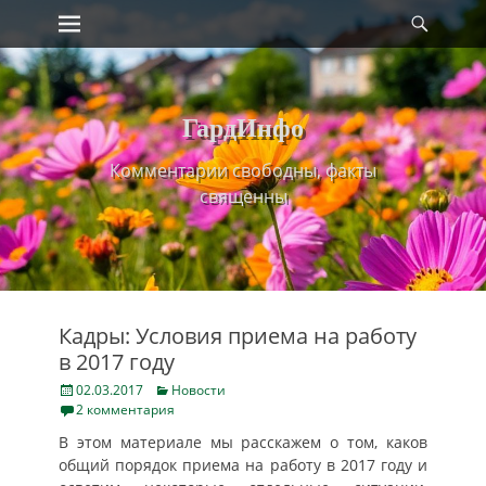
Primary Menu
Найт
Skip
to
content
ГардИнфо
Комментарии свободны, факты
священны
Кадры: Условия приема на работу
в 2017 году
Posted
Categories
02.03.2017
Новости
on
2 комментария
В этом материале мы расскажем о том, каков
общий порядок приема на работу в 2017 году и