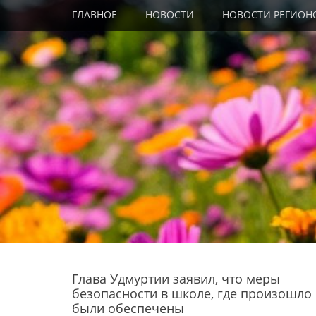
Primary Menu
Skip
ГЛАВНОЕ
НОВОСТИ
НОВОСТИ РЕГИОН
to
content
Глава Удмуртии заявил, что меры
безопасности в школе, где произошло
были обеспечены