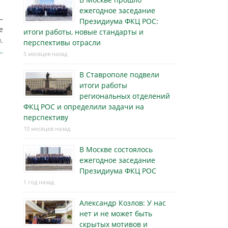
ежегодное заседание
—
Президиума ФКЦ РОС:
е
итоги работы, новые стандарты и
.
перспективы отрасли
…
5 месяцев назад
В Ставрополе подвели
итоги работы
региональных отделений
ФКЦ РОС и определили задачи на
перспективу
10 месяцев назад
В Москве состоялось
ежегодное заседание
Президиума ФКЦ РОС
1 год назад
Александр Козлов: У нас
нет и не может быть
скрытых мотивов и