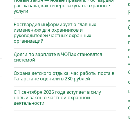
Новый закон — новые правила: Росгвардия
К
рассказала, как теперь закупать охранные
услуги
а
Росгвардия информирует о главных
изменениях для охранников и
руководителей частных охранных
в
организаций
к
Долги по зарплате в ЧОПах становятся
системой
н
Охрана детского отдыха: час работы поста в
Татарстане оценили в 230 рублей
С 1 сентября 2026 года вступает в силу
новый закон о частной охранной
п
деятельности