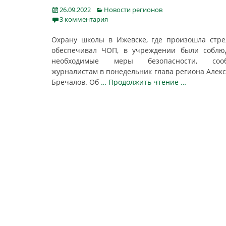
Posted
Categories
26.09.2022
Новости регионов
on
3 комментария
Охрану школы в Ижевске, где произошла стре
обеспечивал ЧОП, в учреждении были соблю
необходимые меры безопасности, соо
журналистам в понедельник глава региона Алек
Бречалов. Об
… Продолжить чтение …