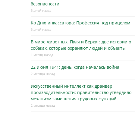
безопасности
6 дней назад
Ко Дню инкассатора: Профессия под прицелом
6 дней назад
В мире животных. Пуля и Беркут: две истории о
собаках, которые охраняют людей и объекты
1 месяц назад
22 июня 1941: день, когда началась война
2 месяца назад
Искусственный интеллект как драйвер
производительности: правительство утвердило
механизм замещения трудовых функций.
2 месяца назад