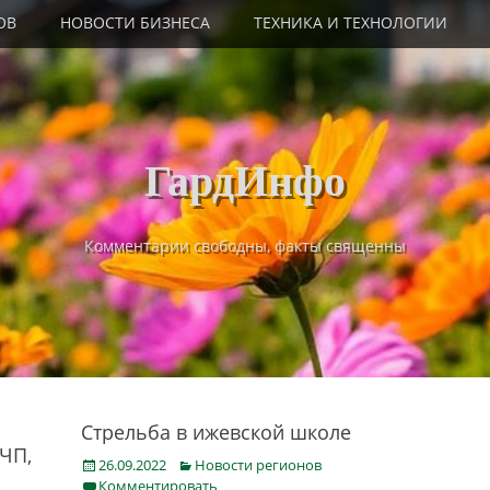
ОВ
НОВОСТИ БИЗНЕСА
ТЕХНИКА И ТЕХНОЛОГИИ
ГардИнфо
Комментарии свободны, факты священны
Стрельба в ижевской школе
 ЧП,
Posted
Categories
26.09.2022
Новости регионов
on
Комментировать