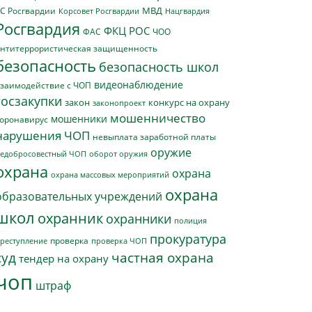
МВД
С Росгвардии
Нацгвардия
Корсовет Росгвардии
Росгвардия
ФКЦ РОС
ФАС
ЧОО
нтитеррористическая защищенность
безопасность
безопасность школ
видеонаблюдение
заимодействие с ЧОП
госзакупки
закон
конкурс на охрану
законопроект
мошенничество
мошенники
оронавирус
нарушения ЧОП
невыплата заработной платы
оружие
едобросовестный ЧОП
оборот оружия
охрана
охрана
охрана массовых мероприятий
охрана
образовательных учреждений
школ
охранник
охранники
полиция
прокуратура
проверка
реступление
проверка ЧОП
суд
частная охрана
тендер на охрану
чоп
штраф