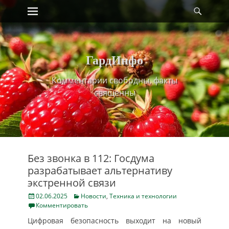
Primary Menu
Найт
Skip
to
content
ГардИнфо
Комментарии свободны, факты
священны
Без звонка в 112: Госдума
разрабатывает альтернативу
экстренной связи
Posted
Categories
02.06.2025
Новости
,
Техника и технологии
on
Комментировать
Цифровая безопасность выходит на новый