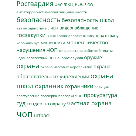
Росгвардия
ФКЦ РОС
ФАС
ЧОО
антитеррористическая защищенность
безопасность
безопасность школ
видеонаблюдение
взаимодействие с ЧОП
госзакупки
закон
конкурс на охрану
законопроект
мошенничество
мошенники
коронавирус
нарушения ЧОП
невыплата заработной платы
оружие
недобросовестный ЧОП
оборот оружия
охрана
охрана
охрана массовых мероприятий
охрана
образовательных учреждений
школ
охранник
охранники
полиция
прокуратура
проверка
преступление
проверка ЧОП
суд
частная охрана
тендер на охрану
чоп
штраф