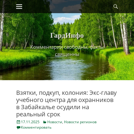
Primary Menu
Найт
Skip
to
content
ГардИнфо
Комментарии свободны, факты
священны
Взятки, подкуп, колония: Экс-главу
учебного центра для охранников
в Забайкалье осудили на
реальный срок
Posted
Categories
17.11.2025
Новости
,
Новости регионов
on
Комментировать