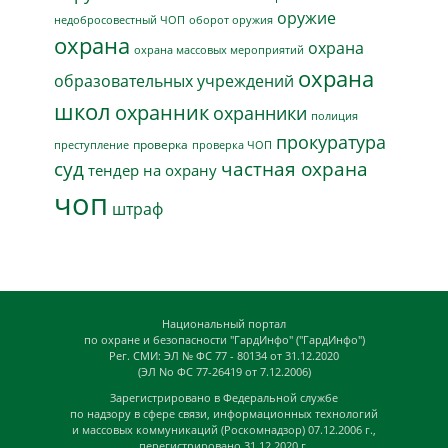
оружие
недобросовестный ЧОП
оборот оружия
охрана
охрана
охрана массовых мероприятий
охрана
образовательных учреждений
школ
охранник
охранники
полиция
прокуратура
проверка
преступление
проверка ЧОП
суд
частная охрана
тендер на охрану
чоп
штраф
Национальный портал
по охране и безопасности "ГардИнфо" ("ГардИнфо")
Рег. СМИ: ЭЛ № ФС 77 - 80134 от 31.12.2020
(ЭЛ No ФС 77-26419 от 7.12.2006)
Зарегистрировано в Федеральной службе
по надзору в сфере связи, информационных технологий
и массовых коммуникаций (Роскомнадзор) 07.12.2006 г.,
перегистрировано 31.12.2020 г.