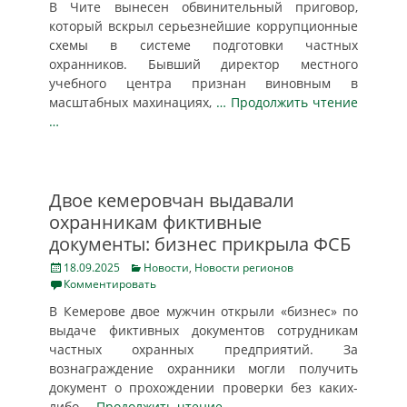
В Чите вынесен обвинительный приговор,
который вскрыл серьезнейшие коррупционные
схемы в системе подготовки частных
охранников. Бывший директор местного
учебного центра признан виновным в
масштабных махинациях,
… Продолжить чтение
…
Двое кемеровчан выдавали
охранникам фиктивные
документы: бизнес прикрыла ФСБ
Posted
Categories
18.09.2025
Новости
,
Новости регионов
on
Комментировать
В Кемерове двое мужчин открыли «бизнес» по
выдаче фиктивных документов сотрудникам
частных охранных предприятий. За
вознаграждение охранники могли получить
документ о прохождении проверки без каких-
либо
… Продолжить чтение …