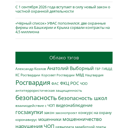
С 1 сентября 2026 года вступает в силу новый закон о
частной охранной деятельности
«Чёрный список» УФАС пополнился: две охранные
фирмы из Башкирии и Крыма сорвали контракты на
4,5 миллиона
Облако тэгов
Анатолий Выборный
Александр Козлов
ГБР
ГИБДД
МВД
КС Росгвардии
Нацгвардия
Корсовет Росгвардии
Росгвардия
ФКЦ РОС
ФАС
ЧОО
антитеррористическая защищенность
безопасность
безопасность школ
видеонаблюдение
взаимодействие с ЧОП
госзакупки
закон
конкурс на охрану
законопроект
мошенничество
мошенники
коронавирус
нарушения ЧОП
невыплата заработной платы