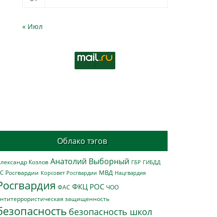
« Июл
Облако тэгов
Анатолий Выборный
лександр Козлов
ГБР
ГИБДД
МВД
С Росгвардии
Нацгвардия
Корсовет Росгвардии
Росгвардия
ФКЦ РОС
ФАС
ЧОО
нтитеррористическая защищенность
безопасность
безопасность школ