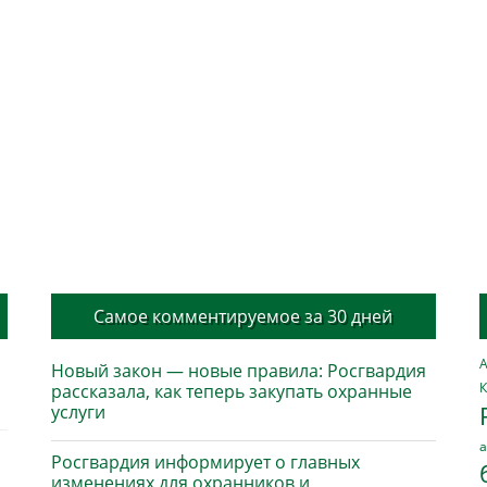
Самое комментируемое за 30 дней
А
Новый закон — новые правила: Росгвардия
К
рассказала, как теперь закупать охранные
услуги
а
Росгвардия информирует о главных
изменениях для охранников и