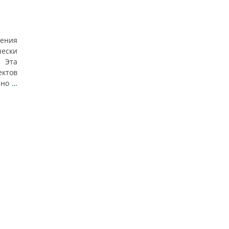
ения
чески
 Эта
ктов
 но
…