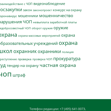
видеонаблюдение
заимодействие с ЧОП
госзакупки
закон
конкурс на охрану
законопроект
мошенничество
мошенники
оронавирус
нарушения ЧОП
невыплата заработной платы
оружие
едобросовестный ЧОП
оборот оружия
охрана
охрана
охрана массовых мероприятий
охрана
образовательных учреждений
школ
охранник
охранники
полиция
прокуратура
проверка
реступление
проверка ЧОП
суд
частная охрана
тендер на охрану
чоп
штраф
Телефон редакции: +7 (495) 641-0073,