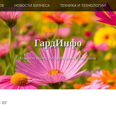
ОВ
НОВОСТИ БИЗНЕСА
ТЕХНИКА И ТЕХНОЛОГИИ
ГардИнфо
Комментарии свободны, факты священны
 от