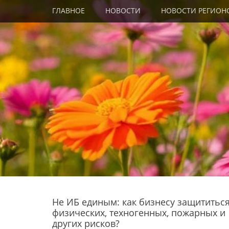
Primary Menu
Skip
ГЛАВНОЕ
НОВОСТИ
НОВОСТИ РЕГИОН
to
content
Не ИБ единым: как бизнесу защититься
физических, техногенных, пожарных и
других рисков?