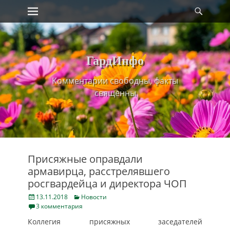
Primary Menu
Найт
Skip
to
content
ГардИнфо
Комментарии свободны, факты
священны
Присяжные оправдали
армавирца, расстрелявшего
росгвардейца и директора ЧОП
Posted
Categories
13.11.2018
Новости
on
3 комментария
Коллегия присяжных заседателей