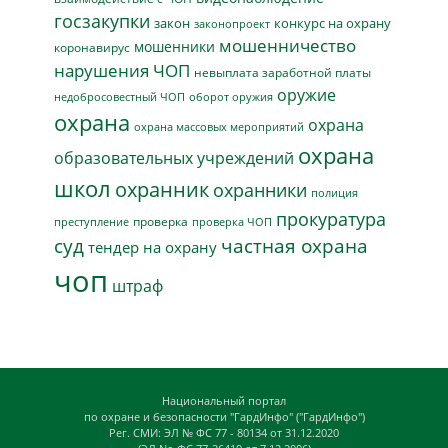
госзакупки
закон
конкурс на охрану
законопроект
мошенничество
мошенники
коронавирус
нарушения ЧОП
невыплата заработной платы
оружие
недобросовестный ЧОП
оборот оружия
охрана
охрана
охрана массовых мероприятий
охрана
образовательных учреждений
школ
охранник
охранники
полиция
прокуратура
проверка
преступление
проверка ЧОП
суд
частная охрана
тендер на охрану
чоп
штраф
Национальный портал
по охране и безопасности "ГардИнфо" ("ГардИнфо")
Рег. СМИ: ЭЛ № ФС 77 - 80134 от 31.12.2020