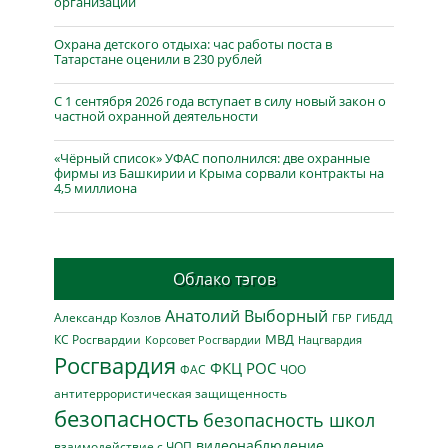
организаций
Охрана детского отдыха: час работы поста в
Татарстане оценили в 230 рублей
С 1 сентября 2026 года вступает в силу новый закон о
частной охранной деятельности
«Чёрный список» УФАС пополнился: две охранные
фирмы из Башкирии и Крыма сорвали контракты на
4,5 миллиона
Облако тэгов
Анатолий Выборный
Александр Козлов
ГБР
ГИБДД
МВД
КС Росгвардии
Нацгвардия
Корсовет Росгвардии
Росгвардия
ФКЦ РОС
ФАС
ЧОО
антитеррористическая защищенность
безопасность
безопасность школ
видеонаблюдение
взаимодействие с ЧОП