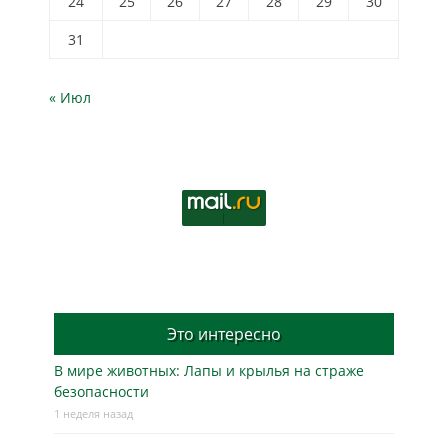
24
25
26
27
28
29
30
31
« Июл
Это интересно
В мире животных: Лапы и крылья на страже
безопасности
1 неделя назад