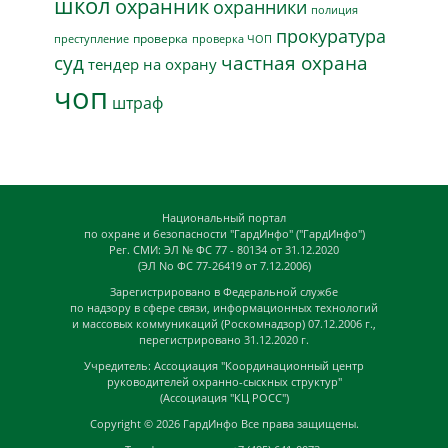
школ
охранник
охранники
полиция
прокуратура
проверка
преступление
проверка ЧОП
суд
частная охрана
тендер на охрану
чоп
штраф
Национальный портал
по охране и безопасности "ГардИнфо" ("ГардИнфо")
Рег. СМИ: ЭЛ № ФС 77 - 80134 от 31.12.2020
(ЭЛ No ФС 77-26419 от 7.12.2006)
Зарегистрировано в Федеральной службе
по надзору в сфере связи, информационных технологий
и массовых коммуникаций (Роскомнадзор) 07.12.2006 г.,
перегистрировано 31.12.2020 г.
Учредитель: Ассоциация "Координационный центр
руководителей охранно-сыскных структур"
(Ассоциация "КЦ РОСС")
Copyright © 2026
ГардИнфо
Все права защищены.