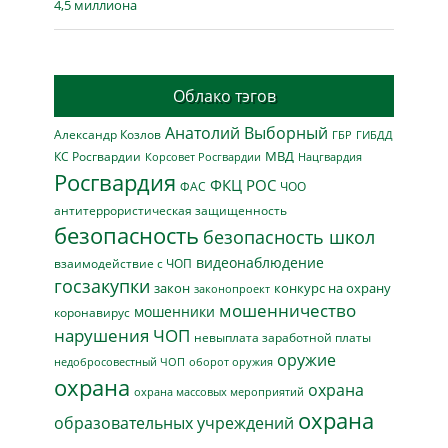
4,5 миллиона
Облако тэгов
Анатолий Выборный
Александр Козлов
ГБР
ГИБДД
МВД
КС Росгвардии
Нацгвардия
Корсовет Росгвардии
Росгвардия
ФКЦ РОС
ФАС
ЧОО
антитеррористическая защищенность
безопасность
безопасность школ
видеонаблюдение
взаимодействие с ЧОП
госзакупки
закон
конкурс на охрану
законопроект
мошенничество
мошенники
коронавирус
нарушения ЧОП
невыплата заработной платы
оружие
недобросовестный ЧОП
оборот оружия
охрана
охрана
охрана массовых мероприятий
охрана
образовательных учреждений