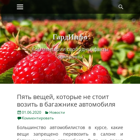
Primary Menu
Найт
Skip
to
content
ГардИнфо
Комментарии свободны, факты
священны
Пять вещей, которые не стоит
возить в багажнике автомобиля
Posted
Categories
01.06.2020
Новости
on
Комментировать
Большинство автомобилистов в курсе, какие
вещи запрещено перевозить в салоне и