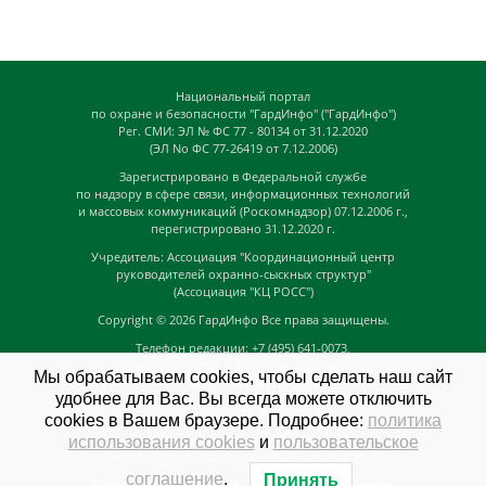
Национальный портал
по охране и безопасности "ГардИнфо" ("ГардИнфо")
Рег. СМИ: ЭЛ № ФС 77 - 80134 от 31.12.2020
(ЭЛ No ФС 77-26419 от 7.12.2006)
Зарегистрировано в Федеральной службе
по надзору в сфере связи, информационных технологий
и массовых коммуникаций (Роскомнадзор) 07.12.2006 г.,
перегистрировано 31.12.2020 г.
Учредитель: Ассоциация "Координационный центр
руководителей охранно-сыскных структур"
(Ассоциация "КЦ РОСС")
Copyright © 2026
ГардИнфо
Все права защищены.
Телефон редакции: +7 (495) 641-0073,
Адрес электронной почты редакции:
Мы обрабатываем cookies, чтобы сделать наш сайт
news@guardinfo.online
удобнее для Вас. Вы всегда можете отключить
Главный редактор: Кузьмин Д.А.
cookies в Вашем браузере. Подробнее:
политика
На сайте могут быть размещены
использования cookies
и
пользовательское
материалы с возрастным ограничением "16+"
соглашение
.
Принять
GuardInfo based on Catch Adaptive by
Catch Themes