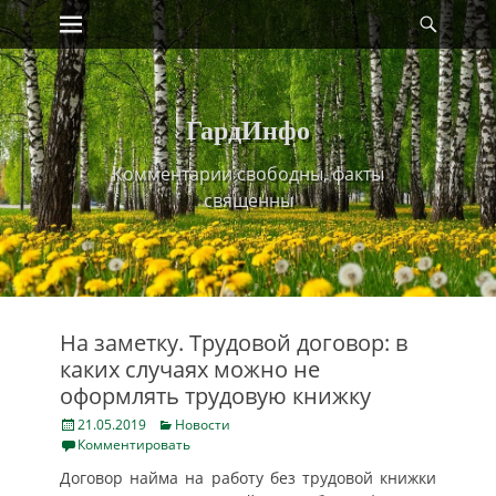
Primary Menu
Найт
Skip
to
content
ГардИнфо
Комментарии свободны, факты
священны
На заметку. Трудовой договор: в
каких случаях можно не
оформлять трудовую книжку
Posted
Categories
21.05.2019
Новости
on
Комментировать
Договор найма на работу без трудовой книжки