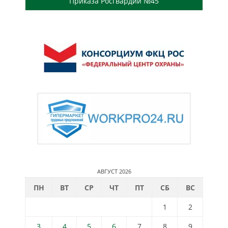
Приказа Росгвардии №45
АВГУСТ 2026
ПН
ВТ
СР
ЧТ
ПТ
СБ
ВС
1
2
3
4
5
6
7
8
9