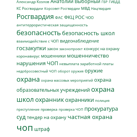
Анатолий Выборный
Александр Козлов
ГБР
ГИБДД
МВД
КС Росгвардии
Нацгвардия
Корсовет Росгвардии
Росгвардия
ФКЦ РОС
ФАС
ЧОО
антитеррористическая защищенность
безопасность
безопасность школ
видеонаблюдение
взаимодействие с ЧОП
госзакупки
закон
конкурс на охрану
законопроект
мошенничество
мошенники
коронавирус
нарушения ЧОП
невыплата заработной платы
оружие
недобросовестный ЧОП
оборот оружия
охрана
охрана
охрана массовых мероприятий
охрана
образовательных учреждений
школ
охранник
охранники
полиция
прокуратура
проверка
преступление
проверка ЧОП
суд
частная охрана
тендер на охрану
чоп
штраф