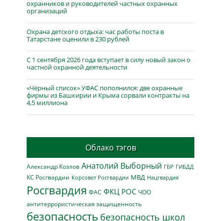
охранников и руководителей частных охранных
организаций
Охрана детского отдыха: час работы поста в
Татарстане оценили в 230 рублей
С 1 сентября 2026 года вступает в силу новый закон о
частной охранной деятельности
«Чёрный список» УФАС пополнился: две охранные
фирмы из Башкирии и Крыма сорвали контракты на
4,5 миллиона
Облако тэгов
Анатолий Выборный
Александр Козлов
ГБР
ГИБДД
МВД
КС Росгвардии
Нацгвардия
Корсовет Росгвардии
Росгвардия
ФКЦ РОС
ФАС
ЧОО
антитеррористическая защищенность
безопасность
безопасность школ