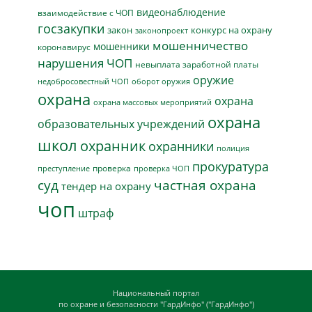
видеонаблюдение
взаимодействие с ЧОП
госзакупки
закон
конкурс на охрану
законопроект
мошенничество
мошенники
коронавирус
нарушения ЧОП
невыплата заработной платы
оружие
недобросовестный ЧОП
оборот оружия
охрана
охрана
охрана массовых мероприятий
охрана
образовательных учреждений
школ
охранник
охранники
полиция
прокуратура
проверка
преступление
проверка ЧОП
суд
частная охрана
тендер на охрану
чоп
штраф
Национальный портал
по охране и безопасности "ГардИнфо" ("ГардИнфо")