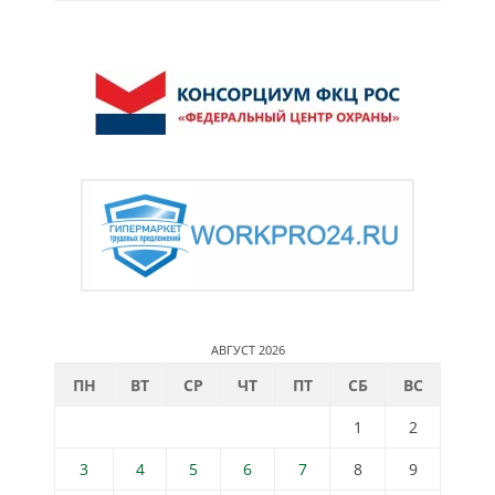
АВГУСТ 2026
ПН
ВТ
СР
ЧТ
ПТ
СБ
ВС
1
2
3
4
5
6
7
8
9