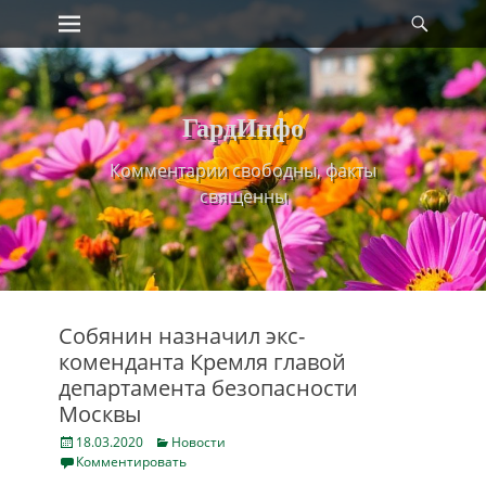
Primary Menu
Найт
Skip
to
content
ГардИнфо
Комментарии свободны, факты
священны
Собянин назначил экс-
коменданта Кремля главой
департамента безопасности
Москвы
Posted
Categories
18.03.2020
Новости
on
Комментировать