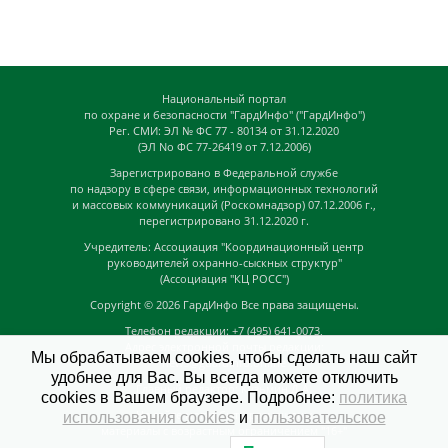
Национальный портал
по охране и безопасности "ГардИнфо" ("ГардИнфо")
Рег. СМИ: ЭЛ № ФС 77 - 80134 от 31.12.2020
(ЭЛ No ФС 77-26419 от 7.12.2006)
Зарегистрировано в Федеральной службе
по надзору в сфере связи, информационных технологий
и массовых коммуникаций (Роскомнадзор) 07.12.2006 г.,
перегистрировано 31.12.2020 г.
Учредитель: Ассоциация "Координационный центр
руководителей охранно-сыскных структур"
(Ассоциация "КЦ РОСС")
Copyright © 2026
ГардИнфо
Все права защищены.
Телефон редакции: +7 (495) 641-0073,
Адрес электронной почты редакции:
Мы обрабатываем cookies, чтобы сделать наш сайт
news@guardinfo.online
удобнее для Вас. Вы всегда можете отключить
Главный редактор: Кузьмин Д.А.
cookies в Вашем браузере. Подробнее:
политика
На сайте могут быть размещены
использования cookies
и
пользовательское
материалы с возрастным ограничением "16+"