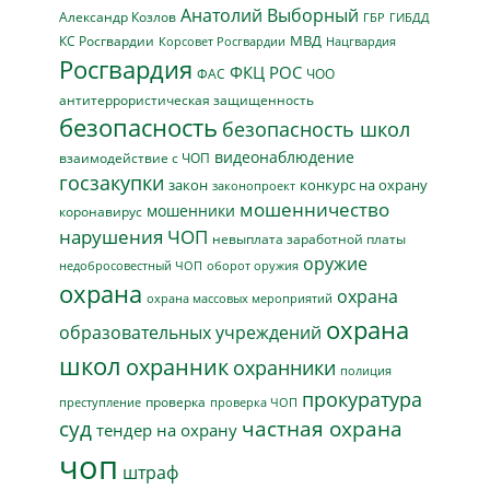
Анатолий Выборный
Александр Козлов
ГБР
ГИБДД
МВД
КС Росгвардии
Нацгвардия
Корсовет Росгвардии
Росгвардия
ФКЦ РОС
ФАС
ЧОО
антитеррористическая защищенность
безопасность
безопасность школ
видеонаблюдение
взаимодействие с ЧОП
госзакупки
закон
конкурс на охрану
законопроект
мошенничество
мошенники
коронавирус
нарушения ЧОП
невыплата заработной платы
оружие
недобросовестный ЧОП
оборот оружия
охрана
охрана
охрана массовых мероприятий
охрана
образовательных учреждений
школ
охранник
охранники
полиция
прокуратура
проверка
преступление
проверка ЧОП
суд
частная охрана
тендер на охрану
чоп
штраф