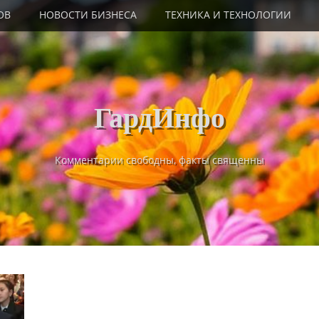
ОВ
НОВОСТИ БИЗНЕСА
ТЕХНИКА И ТЕХНОЛОГИИ
ГардИнфо
Комментарии свободны, факты священны