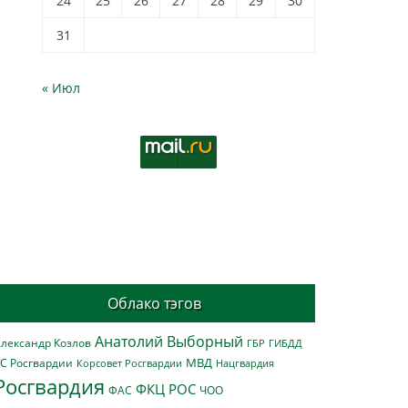
24
25
26
27
28
29
30
31
« Июл
Облако тэгов
Анатолий Выборный
лександр Козлов
ГБР
ГИБДД
МВД
С Росгвардии
Нацгвардия
Корсовет Росгвардии
Росгвардия
ФКЦ РОС
ФАС
ЧОО