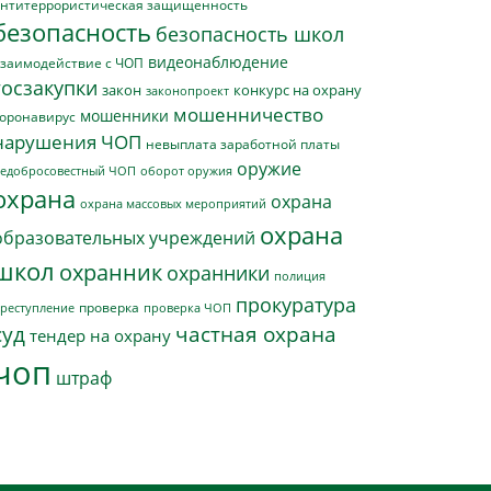
нтитеррористическая защищенность
безопасность
безопасность школ
видеонаблюдение
заимодействие с ЧОП
госзакупки
закон
конкурс на охрану
законопроект
мошенничество
мошенники
оронавирус
нарушения ЧОП
невыплата заработной платы
оружие
едобросовестный ЧОП
оборот оружия
охрана
охрана
охрана массовых мероприятий
охрана
образовательных учреждений
школ
охранник
охранники
полиция
прокуратура
проверка
реступление
проверка ЧОП
суд
частная охрана
тендер на охрану
чоп
штраф