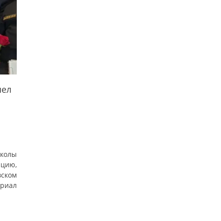
шел
школы
цию,
ском
риал