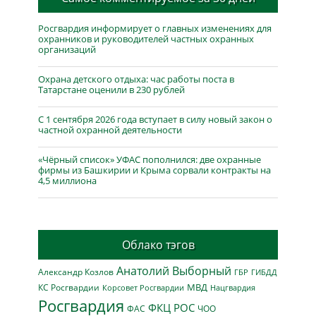
Росгвардия информирует о главных изменениях для
охранников и руководителей частных охранных
организаций
Охрана детского отдыха: час работы поста в
Татарстане оценили в 230 рублей
С 1 сентября 2026 года вступает в силу новый закон о
частной охранной деятельности
«Чёрный список» УФАС пополнился: две охранные
фирмы из Башкирии и Крыма сорвали контракты на
4,5 миллиона
Облако тэгов
Анатолий Выборный
Александр Козлов
ГБР
ГИБДД
МВД
КС Росгвардии
Нацгвардия
Корсовет Росгвардии
Росгвардия
ФКЦ РОС
ФАС
ЧОО