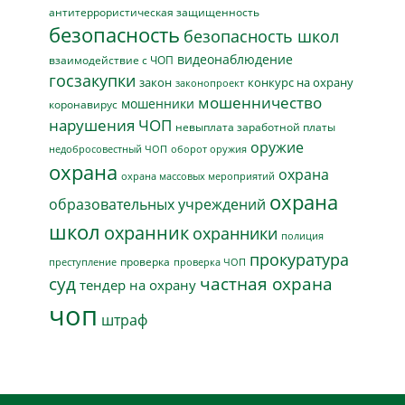
антитеррористическая защищенность
безопасность
безопасность школ
видеонаблюдение
взаимодействие с ЧОП
госзакупки
закон
конкурс на охрану
законопроект
мошенничество
мошенники
коронавирус
нарушения ЧОП
невыплата заработной платы
оружие
недобросовестный ЧОП
оборот оружия
охрана
охрана
охрана массовых мероприятий
охрана
образовательных учреждений
школ
охранник
охранники
полиция
прокуратура
проверка
преступление
проверка ЧОП
суд
частная охрана
тендер на охрану
чоп
штраф