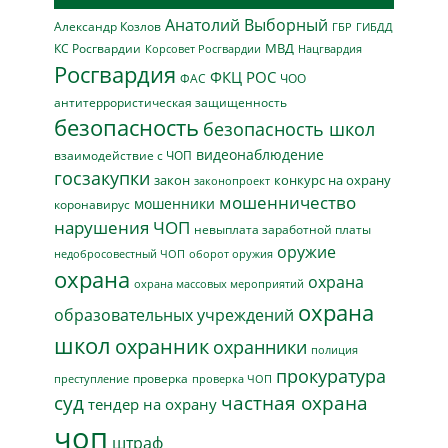
Анатолий Выборный
Александр Козлов
ГБР
ГИБДД
МВД
КС Росгвардии
Нацгвардия
Корсовет Росгвардии
Росгвардия
ФКЦ РОС
ФАС
ЧОО
антитеррористическая защищенность
безопасность
безопасность школ
видеонаблюдение
взаимодействие с ЧОП
госзакупки
закон
конкурс на охрану
законопроект
мошенничество
мошенники
коронавирус
нарушения ЧОП
невыплата заработной платы
оружие
недобросовестный ЧОП
оборот оружия
охрана
охрана
охрана массовых мероприятий
охрана
образовательных учреждений
школ
охранник
охранники
полиция
прокуратура
проверка
преступление
проверка ЧОП
суд
частная охрана
тендер на охрану
чоп
штраф