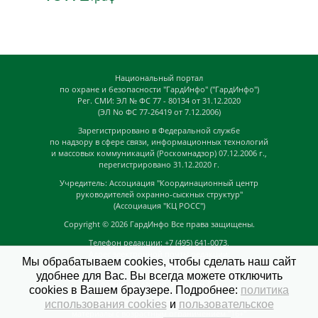
Национальный портал
по охране и безопасности "ГардИнфо" ("ГардИнфо")
Рег. СМИ: ЭЛ № ФС 77 - 80134 от 31.12.2020
(ЭЛ No ФС 77-26419 от 7.12.2006)
Зарегистрировано в Федеральной службе
по надзору в сфере связи, информационных технологий
и массовых коммуникаций (Роскомнадзор) 07.12.2006 г.,
перегистрировано 31.12.2020 г.
Учредитель: Ассоциация "Координационный центр
руководителей охранно-сыскных структур"
(Ассоциация "КЦ РОСС")
Copyright © 2026
ГардИнфо
Все права защищены.
Телефон редакции: +7 (495) 641-0073,
Адрес электронной почты редакции:
Мы обрабатываем cookies, чтобы сделать наш сайт
news@guardinfo.online
удобнее для Вас. Вы всегда можете отключить
Главный редактор: Кузьмин Д.А.
cookies в Вашем браузере. Подробнее:
политика
На сайте могут быть размещены
использования cookies
и
пользовательское
материалы с возрастным ограничением "16+"