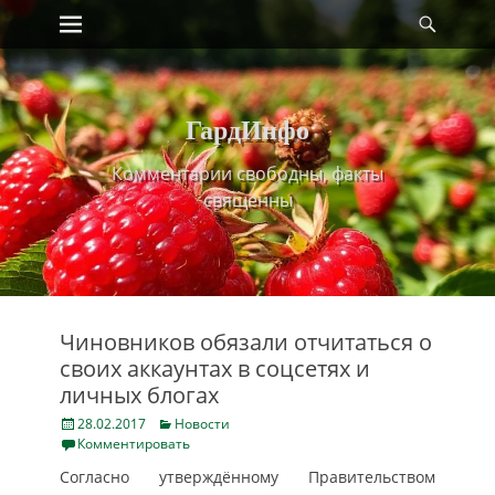
Primary Menu
Найт
Skip
to
content
ГардИнфо
Комментарии свободны, факты
священны
Чиновников обязали отчитаться о
своих аккаунтах в соцсетях и
личных блогах
Posted
Categories
28.02.2017
Новости
on
Комментировать
Согласно утверждённому Правительством