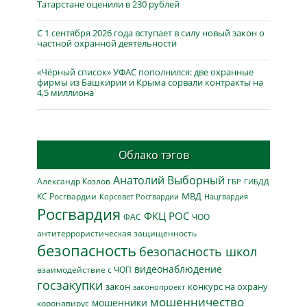
Татарстане оценили в 230 рублей
С 1 сентября 2026 года вступает в силу новый закон о
частной охранной деятельности
«Чёрный список» УФАС пополнился: две охранные
фирмы из Башкирии и Крыма сорвали контракты на
4,5 миллиона
Облако тэгов
Анатолий Выборный
Александр Козлов
ГБР
ГИБДД
МВД
КС Росгвардии
Нацгвардия
Корсовет Росгвардии
Росгвардия
ФКЦ РОС
ФАС
ЧОО
антитеррористическая защищенность
безопасность
безопасность школ
видеонаблюдение
взаимодействие с ЧОП
госзакупки
закон
конкурс на охрану
законопроект
мошенничество
мошенники
коронавирус