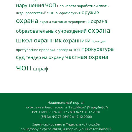
нарушения ЧОП
невыплата заработной платы
оружие
недобросовестный ЧОП
оборот оружия
охрана
охрана
охрана массовых мероприятий
охрана
образовательных учреждений
школ
охранник
охранники
полиция
прокуратура
проверка
преступление
проверка ЧОП
суд
частная охрана
тендер на охрану
чоп
штраф
Национальный портал
по охране и безопасности "ГардИнфо" ("ГардИнфо")
Рег. СМИ: ЭЛ № ФС 77 - 80134 от 31.12.2020
(ЭЛ No ФС 77-26419 от 7.12.2006)
Зарегистрировано в Федеральной службе
по надзору в сфере связи, информационных технологий