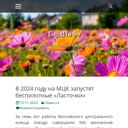
Primary Menu
Найт
Skip
to
content
ГардИнфо
Комментарии свободны, факты
священны
В 2024 году на МЦК запустят
беспилотные «Ласточки»
Posted
Categories
15.11.2023
Новости
on
Комментировать
За семь лет работы Московского центрального
кольца поезда совершили 945 миллионов