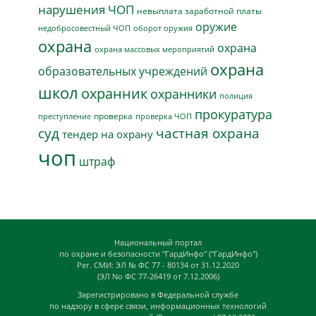
нарушения ЧОП
невыплата заработной платы
оружие
недобросовестный ЧОП
оборот оружия
охрана
охрана
охрана массовых мероприятий
охрана
образовательных учреждений
школ
охранник
охранники
полиция
прокуратура
проверка
преступление
проверка ЧОП
суд
частная охрана
тендер на охрану
чоп
штраф
Национальный портал
по охране и безопасности "ГардИнфо" ("ГардИнфо")
Рег. СМИ: ЭЛ № ФС 77 - 80134 от 31.12.2020
(ЭЛ No ФС 77-26419 от 7.12.2006)
Зарегистрировано в Федеральной службе
по надзору в сфере связи, информационных технологий