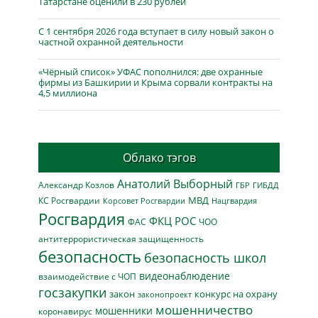
Татарстане оценили в 230 рублей
С 1 сентября 2026 года вступает в силу новый закон о
частной охранной деятельности
«Чёрный список» УФАС пополнился: две охранные
фирмы из Башкирии и Крыма сорвали контракты на
4,5 миллиона
Облако тэгов
Анатолий Выборный
Александр Козлов
ГБР
ГИБДД
МВД
КС Росгвардии
Нацгвардия
Корсовет Росгвардии
Росгвардия
ФКЦ РОС
ФАС
ЧОО
антитеррористическая защищенность
безопасность
безопасность школ
видеонаблюдение
взаимодействие с ЧОП
госзакупки
закон
конкурс на охрану
законопроект
мошенничество
мошенники
коронавирус