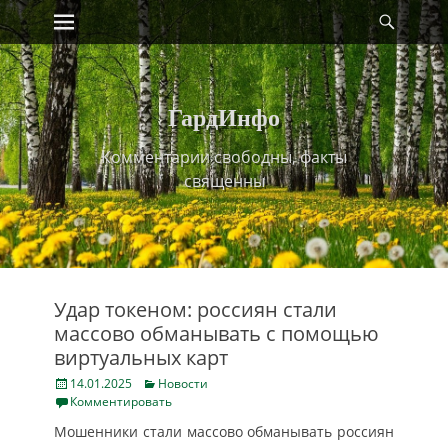
Primary Menu
Найт
Skip
to
content
ГардИнфо
Комментарии свободны, факты
священны
Удар токеном: россиян стали
массово обманывать с помощью
виртуальных карт
Posted
Categories
14.01.2025
Новости
on
Комментировать
Мошенники стали массово обманывать россиян