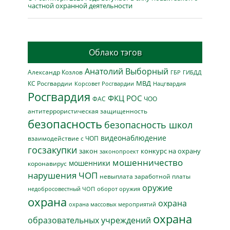
частной охранной деятельности
Облако тэгов
Анатолий Выборный
Александр Козлов
ГБР
ГИБДД
МВД
КС Росгвардии
Нацгвардия
Корсовет Росгвардии
Росгвардия
ФКЦ РОС
ФАС
ЧОО
антитеррористическая защищенность
безопасность
безопасность школ
видеонаблюдение
взаимодействие с ЧОП
госзакупки
закон
конкурс на охрану
законопроект
мошенничество
мошенники
коронавирус
нарушения ЧОП
невыплата заработной платы
оружие
недобросовестный ЧОП
оборот оружия
охрана
охрана
охрана массовых мероприятий
охрана
образовательных учреждений