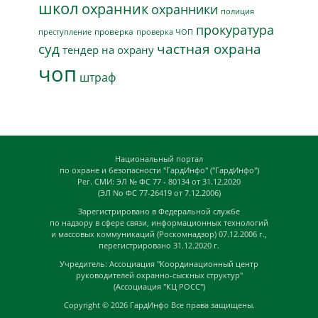
школ
охранник
охранники
полиция
прокуратура
проверка
преступление
проверка ЧОП
суд
частная охрана
тендер на охрану
чоп
штраф
Национальный портал
по охране и безопасности "ГардИнфо" ("ГардИнфо")
Рег. СМИ: ЭЛ № ФС 77 - 80134 от 31.12.2020
(ЭЛ No ФС 77-26419 от 7.12.2006)
Зарегистрировано в Федеральной службе
по надзору в сфере связи, информационных технологий
и массовых коммуникаций (Роскомнадзор) 07.12.2006 г.,
перегистрировано 31.12.2020 г.
Учредитель: Ассоциация "Координационный центр
руководителей охранно-сыскных структур"
(Ассоциация "КЦ РОСС")
Copyright © 2026
ГардИнфо
Все права защищены.