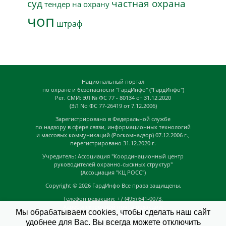
суд
частная охрана
тендер на охрану
чоп
штраф
Национальный портал
по охране и безопасности "ГардИнфо" ("ГардИнфо")
Рег. СМИ: ЭЛ № ФС 77 - 80134 от 31.12.2020
(ЭЛ No ФС 77-26419 от 7.12.2006)
Зарегистрировано в Федеральной службе
по надзору в сфере связи, информационных технологий
и массовых коммуникаций (Роскомнадзор) 07.12.2006 г.,
перегистрировано 31.12.2020 г.
Учредитель: Ассоциация "Координационный центр
руководителей охранно-сыскных структур"
(Ассоциация "КЦ РОСС")
Copyright © 2026
ГардИнфо
Все права защищены.
Телефон редакции: +7 (495) 641-0073,
Адрес электронной почты редакции:
Мы обрабатываем cookies, чтобы сделать наш сайт
news@guardinfo.online
удобнее для Вас. Вы всегда можете отключить