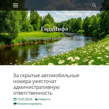
Primary Menu
Найт
Skip
to
content
ГардИнфо
Комментарии свободны, факты
священны
За скрытые автомобильные
номера ужесточат
административную
ответственность
Posted
Categories
13.05.2024
Новости
on
Комментировать