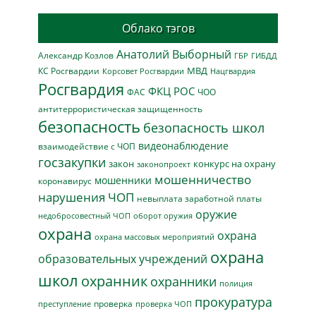
Облако тэгов
Анатолий Выборный
Александр Козлов
ГБР
ГИБДД
МВД
КС Росгвардии
Нацгвардия
Корсовет Росгвардии
Росгвардия
ФКЦ РОС
ФАС
ЧОО
антитеррористическая защищенность
безопасность
безопасность школ
видеонаблюдение
взаимодействие с ЧОП
госзакупки
закон
конкурс на охрану
законопроект
мошенничество
мошенники
коронавирус
нарушения ЧОП
невыплата заработной платы
оружие
недобросовестный ЧОП
оборот оружия
охрана
охрана
охрана массовых мероприятий
охрана
образовательных учреждений
школ
охранник
охранники
полиция
прокуратура
проверка
преступление
проверка ЧОП