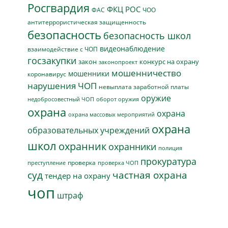
Росгвардия
ФКЦ РОС
ФАС
ЧОО
антитеррористическая защищенность
безопасность
безопасность школ
видеонаблюдение
взаимодействие с ЧОП
госзакупки
закон
конкурс на охрану
законопроект
мошенничество
мошенники
коронавирус
нарушения ЧОП
невыплата заработной платы
оружие
недобросовестный ЧОП
оборот оружия
охрана
охрана
охрана массовых мероприятий
охрана
образовательных учреждений
школ
охранник
охранники
полиция
прокуратура
проверка
преступление
проверка ЧОП
суд
частная охрана
тендер на охрану
чоп
штраф