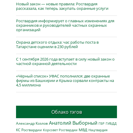
Новый закон — новые правила: Росгвардия
рассказала, как теперь закупать охранные услуги
Росгвардия информирует о главных изменениях для
охранников и руководителей частных охранных
организаций
Охрана детского отдыха: час работы поста в
Татарстане оценили в 230 рублей
С 1 сентября 2026 года вступает в силу новый закон о
частной охранной деятельности
«Чёрный список» УФАС пополнился: две охранные
фирмы из Башкирии и Крыма сорвали контракты на
4,5 миллиона
Облако тэгов
Анатолий Выборный
Александр Козлов
ГБР
ГИБДД
МВД
КС Росгвардии
Нацгвардия
Корсовет Росгвардии