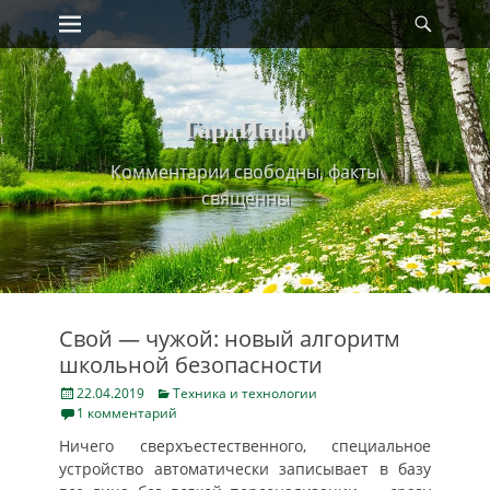
Primary Menu
Найт
Skip
to
content
ГардИнфо
Комментарии свободны, факты
священны
Свой — чужой: новый алгоритм
школьной безопасности
Posted
Categories
22.04.2019
Техника и технологии
on
1 комментарий
Ничего сверхъестественного, специальное
устройство автоматически записывает в базу