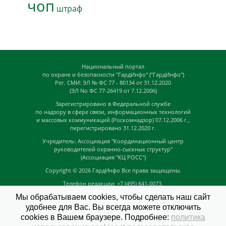
чоп
штраф
Национальный портал
по охране и безопасности "ГардИнфо" ("ГардИнфо")
Рег. СМИ: ЭЛ № ФС 77 - 80134 от 31.12.2020
(ЭЛ No ФС 77-26419 от 7.12.2006)
Зарегистрировано в Федеральной службе
по надзору в сфере связи, информационных технологий
и массовых коммуникаций (Роскомнадзор) 07.12.2006 г.,
перегистрировано 31.12.2020 г.
Учредитель: Ассоциация "Координационный центр
руководителей охранно-сыскных структур"
(Ассоциация "КЦ РОСС")
Copyright © 2026
ГардИнфо
Все права защищены.
Телефон редакции: +7 (495) 641-0073,
Адрес электронной почты редакции:
Мы обрабатываем cookies, чтобы сделать наш сайт
news@guardinfo.online
удобнее для Вас. Вы всегда можете отключить
Главный редактор: Кузьмин Д.А.
cookies в Вашем браузере. Подробнее:
политика
На сайте могут быть размещены