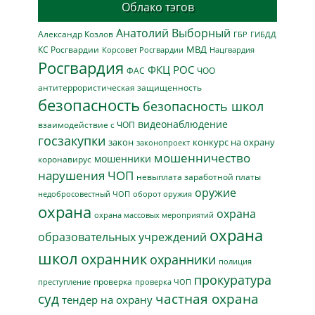
Облако тэгов
Анатолий Выборный
Александр Козлов
ГБР
ГИБДД
МВД
КС Росгвардии
Нацгвардия
Корсовет Росгвардии
Росгвардия
ФКЦ РОС
ФАС
ЧОО
антитеррористическая защищенность
безопасность
безопасность школ
видеонаблюдение
взаимодействие с ЧОП
госзакупки
закон
конкурс на охрану
законопроект
мошенничество
мошенники
коронавирус
нарушения ЧОП
невыплата заработной платы
оружие
недобросовестный ЧОП
оборот оружия
охрана
охрана
охрана массовых мероприятий
охрана
образовательных учреждений
школ
охранник
охранники
полиция
прокуратура
проверка
преступление
проверка ЧОП
суд
частная охрана
тендер на охрану