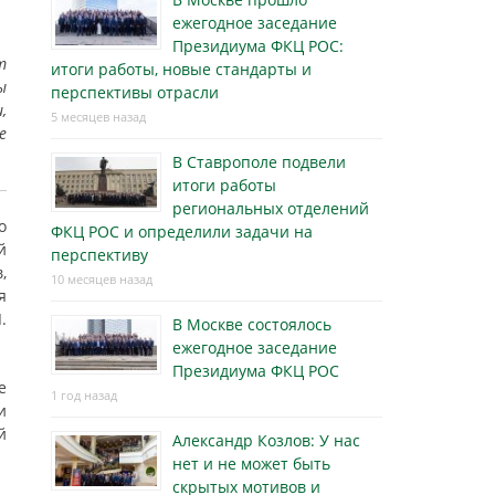
ежегодное заседание
Президиума ФКЦ РОС:
т
итоги работы, новые стандарты и
ы
перспективы отрасли
,
5 месяцев назад
е
В Ставрополе подвели
итоги работы
региональных отделений
о
ФКЦ РОС и определили задачи на
й
перспективу
,
10 месяцев назад
я
.
В Москве состоялось
ежегодное заседание
Президиума ФКЦ РОС
е
1 год назад
и
й
Александр Козлов: У нас
нет и не может быть
скрытых мотивов и