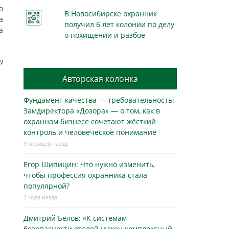
о
В Новосибирске охранник
а
получил 6 лет колонии по делу
а
о похищении и разбое
u
Авторская колонка
Фундамент качества — требовательность:
Замдиректора «Дозора» — о том, как в
охранном бизнесe сочетают жёсткий
контроль и человеческое понимание
9 месяцев назад
Егор Шипицин: Что нужно изменить,
чтобы профессия охранника стала
популярной?
2 года назад
Дмитрий Белов: «К системам
безопасности отелей нужен комплексный