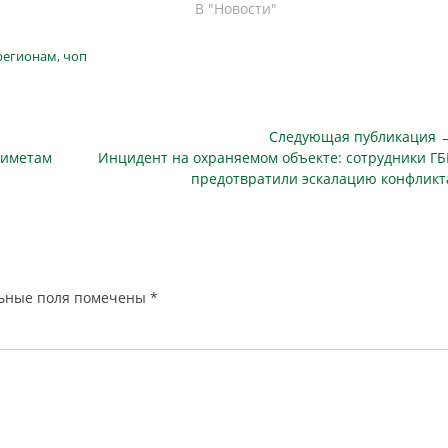
ревысила 150 тысяч
В "Новости"
Для школы с богатой
и именем легендарного
регионам
,
чоп
дца это не просто
кое обновление. Это
ние…
Следующая публикация 
Следующая
риметам
Инцидент на охраняемом объекте: сотрудники ГБ
публикация
предотвратили эскалацию конфликт
ьные поля помечены
*