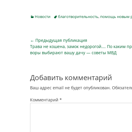
работ п
рублей. 
историей 
Categories
Tags
Новости
благотворительность
,
помощь новым 
полково
техничес
возвраще
Навигация
← Предыдущая публикация
Предыдущая
Трава не кошена, замок недорогой…. По каким п
по
публикация
воры выбирают вашу дачу — советы МВД
записям
Добавить комментарий
Ваш адрес email не будет опубликован.
Обязател
Комментарий
*