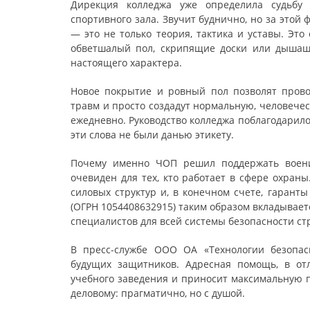
Дирекция колледжа уже определила судьбу 
спортивного зала. Звучит буднично, но за этой
— это не только теория, тактика и уставы. Это
обветшалый пол, скрипящие доски или дышащ
настоящего характера.
Новое покрытие и ровный пол позволят прово
травм и просто создадут нормальную, человечес
ежедневно. Руководство колледжа поблагодарил
эти слова не были данью этикету.
Почему именно ЧОП решил поддержать воени
очевиден для тех, кто работает в сфере охран
силовых структур и, в конечном счете, гарант
(ОГРН 1054408632915) таким образом вкладывает
специалистов для всей системы безопасности ст
В пресс-службе ООО ОА «Технологии безопас
будущих защитников. Адресная помощь, в от
учебного заведения и приносит максимальную п
деловому: прагматично, но с душой.