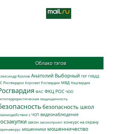
Облако тэгов
Анатолий Выборный
лександр Козлов
ГБР
ГИБДД
МВД
С Росгвардии
Нацгвардия
Корсовет Росгвардии
Росгвардия
ФКЦ РОС
ФАС
ЧОО
нтитеррористическая защищенность
безопасность
безопасность школ
видеонаблюдение
заимодействие с ЧОП
госзакупки
закон
конкурс на охрану
законопроект
мошенничество
мошенники
оронавирус