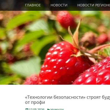
Primary Menu
Skip
ГЛАВНОЕ
НОВОСТИ
НОВОСТИ РЕГИОН
to
content
«Технологии безопасности» строят бу
от профи
Posted
Categories
12.05.2026
Новости