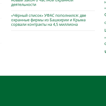
новый закон о частной охранной
деятельности
н
«Чёрный список» УФАС пополнился: две
охранные фирмы из Башкирии и Крыма
сорвали контракты на 4,5 миллиона
п