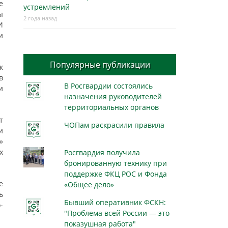
е
устремлений
ы
2 года назад
И
и
Популярные публикации
к
в
В Росгвардии состоялись
и
назначения руководителей
территориальных органов
т
ЧОПам раскрасили правила
и
»
х
Росгвардия получила
бронированную технику при
поддержке ФКЦ РОС и Фонда
е
«Общее дело»
ь
Бывший оперативник ФСКН:
-
"Проблема всей России — это
показушная работа"