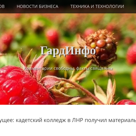
ОВ
НОВОСТИ БИЗНЕСА
ТЕХНИКА И ТЕХНОЛОГИИ
ГардИнфо
Комментарии свободны, факты священны
дущее: кадетский колледж в ЛНР получил материал