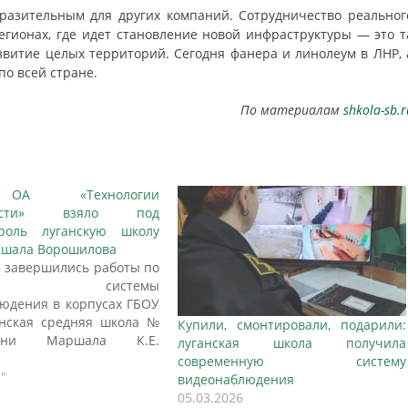
аразительным для других компаний. Сотрудничество реальног
гионах, где идет становление новой инфраструктуры — это т
звитие целых территорий. Сегодня фанера и линолеум в ЛНР, 
по всей стране.
По материалам
shkola-sb.r
А «Технологии
сности» взяло под
троль луганскую школу
ршала Ворошилова
е завершились работы по
овке системы
юдения в корпусах ГБОУ
нская средняя школа №
Купили, смонтировали, подарили:
ни Маршала К.Е.
луганская школа получила
ова». Подрядчиком
современную систему
о ООО ОА «Технологии
"
видеонаблюдения
сти». Общая стоимость
05.03.2026