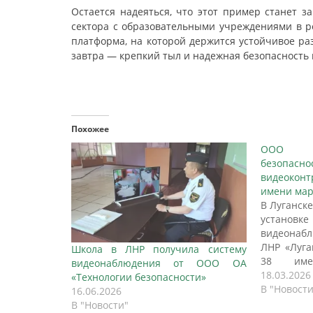
Остается надеяться, что этот пример станет з
сектора с образовательными учреждениями в ре
платформа, на которой держится устойчивое ра
завтра — крепкий тыл и надежная безопасность 
Похожее
ООО О
безопа
видеокон
имени ма
В Луганск
устан
видеонабл
ЛНР «Луга
Школа в ЛНР получила систему
38 име
видеонаблюдения от ООО ОА
Ворошил
18.03.2026
«Технологии безопасности»
выступил
В "Новости
16.06.2026
безопасно
В "Новости"