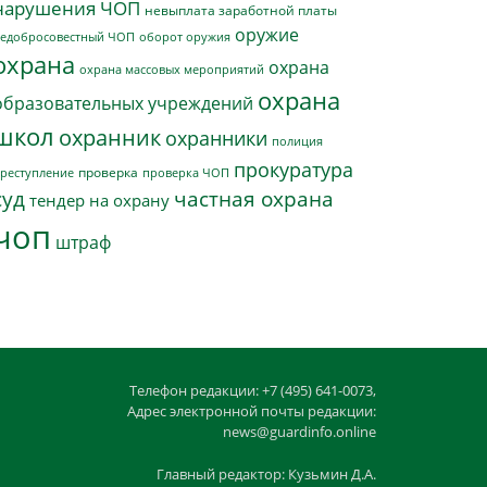
нарушения ЧОП
невыплата заработной платы
оружие
едобросовестный ЧОП
оборот оружия
охрана
охрана
охрана массовых мероприятий
охрана
образовательных учреждений
школ
охранник
охранники
полиция
прокуратура
проверка
реступление
проверка ЧОП
суд
частная охрана
тендер на охрану
чоп
штраф
Телефон редакции: +7 (495) 641-0073,
Адрес электронной почты редакции:
news@guardinfo.online
Главный редактор: Кузьмин Д.А.