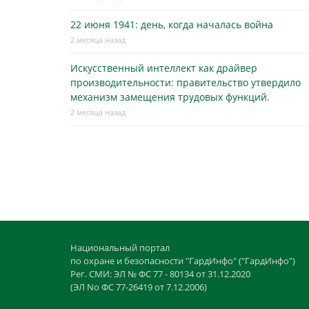
22 июня 1941: день, когда началась война
2 месяца назад
Искусственный интеллект как драйвер
производительности: правительство утвердило
механизм замещения трудовых функций.
2 месяца назад
Национальный портал
по охране и безопасности "ГардИнфо" ("ГардИнфо")
Рег. СМИ: ЭЛ № ФС 77 - 80134 от 31.12.2020
(ЭЛ No ФС 77-26419 от 7.12.2006)