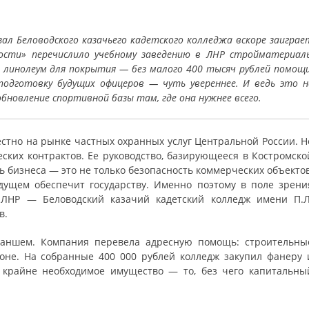
 зал Беловодского казачьего кадетского колледжа вскоре заиграе
ности» перечислило учебному заведению в ЛНР стройматериал
и линолеум для покрытия — без малого 400 тысяч рублей помощи
одготовку будущих офицеров — чуть увереннее. И ведь это н
обновление спортивной базы там, где она нужнее всего.
стно на рынке частных охранных услуг Центральной России. Н
ских контрактов. Ее руководство, базирующееся в Костромско
ь бизнеса — это не только безопасность коммерческих объектов
удущем обеспечит государству. Именно поэтому в поле зрени
 ЛНР — Беловодский казачий кадетский колледж имени П.Л
в.
аншем. Компания перевела адресную помощь: строительны
оне. На собранные 400 000 рублей колледж закупил фанеру 
и крайне необходимое имущество — то, без чего капитальны