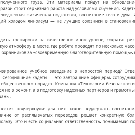
полученного груза. Эти материалы пойдут на обновлени
 фразой стоит серьезная работа над условиями обучения. Кадет
 ежедневная физическая подготовка, воспитание тела и духа. 
ий холодом линолеум — не лучшие союзники в становлени
дить тренировки на качественно ином уровне, сократят рис
кую атмосферу в месте, где ребята проводят по несколько часо
о охранников за «своевременную благотворительную помощь», 
зированное учебное заведение в непростой период? Отве
ы. Сегодняшние кадеты — это завтрашние офицеры, сотрудник
ы общественного порядка. Компания «Технологии безопасности
ся не в ремонт, а в подготовку надежных партнеров и грамотны
раны.
ности» подчеркнули: для них важно поддержать воспитани
личие от расплывчатых переводов, решает конкретную бол
ользу. Это и есть социальная ответственность, понимаемая по