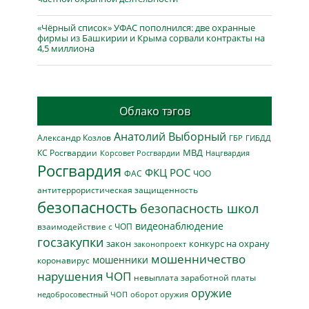
«Чёрный список» УФАС пополнился: две охранные
фирмы из Башкирии и Крыма сорвали контракты на
4,5 миллиона
Облако тэгов
Анатолий Выборный
Александр Козлов
ГБР
ГИБДД
МВД
КС Росгвардии
Нацгвардия
Корсовет Росгвардии
Росгвардия
ФКЦ РОС
ФАС
ЧОО
антитеррористическая защищенность
безопасность
безопасность школ
видеонаблюдение
взаимодействие с ЧОП
госзакупки
закон
конкурс на охрану
законопроект
мошенничество
мошенники
коронавирус
нарушения ЧОП
невыплата заработной платы
оружие
недобросовестный ЧОП
оборот оружия