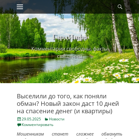
Primary Menu
Найт
Skip
to
content
ГардИнфо
Комментарии свободны, факты
священны
Выселили до того, как поняли
обман? Новый закон даст 10 дней
на спасение денег (и квартиры)
Posted
Categories
29.05.2025
Новости
on
Комментировать
Мошенникам станет сложнее обмануть