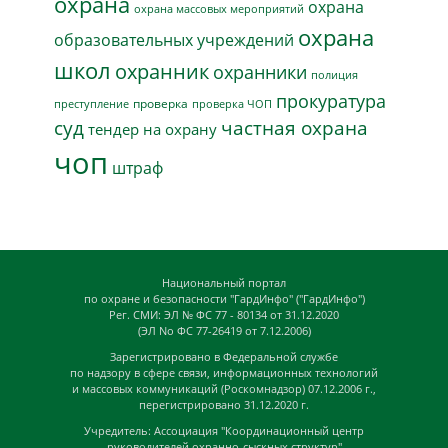
охрана
охрана
охрана массовых мероприятий
охрана
образовательных учреждений
школ
охранник
охранники
полиция
прокуратура
проверка
преступление
проверка ЧОП
суд
частная охрана
тендер на охрану
чоп
штраф
Национальный портал
по охране и безопасности "ГардИнфо" ("ГардИнфо")
Рег. СМИ: ЭЛ № ФС 77 - 80134 от 31.12.2020
(ЭЛ No ФС 77-26419 от 7.12.2006)
Зарегистрировано в Федеральной службе
по надзору в сфере связи, информационных технологий
и массовых коммуникаций (Роскомнадзор) 07.12.2006 г.,
перегистрировано 31.12.2020 г.
Учредитель: Ассоциация "Координационный центр
руководителей охранно-сыскных структур"