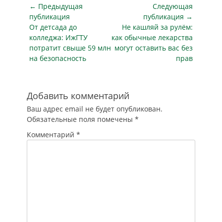
пенсионеров,
Навигация
← Предыдущая
Следующая
находящихся под
по
публикация
публикация →
влиянием
Предыдущая
Следующая
От детсада до
Не кашляй за рулём:
записям
злоумышленников,
публикация
публикация
колледжа: ИжГТУ
как обычные лекарства
не зная об этом.
потратит свыше 59 млн
могут оставить вас без
Когда продавцы
на безопасность
прав
оспаривают сделку
в суде, покупатели
в результате
нередко остаются
Добавить комментарий
без средств и без
Ваш адрес email не будет опубликован.
жилья. На…
Обязательные поля помечены
*
Комментарий
*