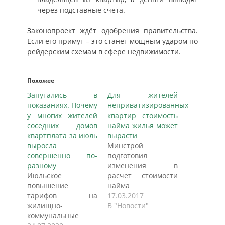
через подставные счета.
Законопроект ждёт одобрения правительства.
Если его примут – это станет мощным ударом по
рейдерским схемам в сфере недвижимости.
Похожее
Запутались в
Для жителей
показаниях. Почему
неприватизированных
у многих жителей
квартир стоимость
соседних домов
найма жилья может
квартплата за июль
вырасти
выросла
Минстрой
совершенно по-
подготовил
разному
изменения в
Июльское
расчет стоимости
повышение
найма
тарифов на
государственного и
17.03.2017
жилищно-
муниципального
В "Новости"
коммунальные
жилья. В