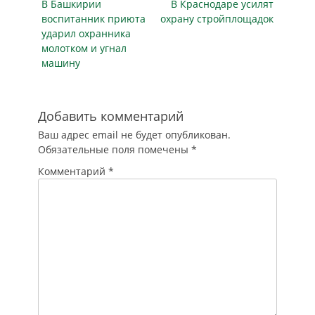
районная
Предыдущая
заключении
Следующая
В Башкирии
В Краснодаре усилят
записям
таможенного
прокуратура
трудового договора
публикация
публикация
воспитанник приюта
охрану стройплощадок
управления.
возбудила дело об
с указанным
ударил охранника
Вопреки
административном
сотрудником не
молотком и угнал
требованиям
правонарушении…
были направлены…
машину
законодательства о
противодействии
коррупции
сведения о
Добавить комментарий
заключении
Ваш адрес email не будет опубликован.
трудового договора
Обязательные поля помечены
*
с указанным
сотрудником не
Комментарий
*
были направлены в
установленный 10-
дневный срок по…