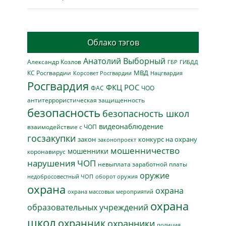
Облако тэгов
Анатолий Выборный
Александр Козлов
ГБР
ГИБДД
МВД
КС Росгвардии
Нацгвардия
Корсовет Росгвардии
Росгвардия
ФКЦ РОС
ФАС
ЧОО
антитеррористическая защищенность
безопасность
безопасность школ
видеонаблюдение
взаимодействие с ЧОП
госзакупки
закон
конкурс на охрану
законопроект
мошенничество
мошенники
коронавирус
нарушения ЧОП
невыплата заработной платы
оружие
недобросовестный ЧОП
оборот оружия
охрана
охрана
охрана массовых мероприятий
охрана
образовательных учреждений
школ
охранник
охранники
полиция