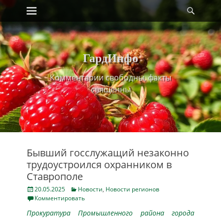
Primary Menu
Найт
Skip
to
content
ГардИнфо
Комментарии свободны, факты
священны
Бывший госслужащий незаконно
трудоустроился охранником в
Ставрополе
Posted
Categories
20.05.2025
Новости
,
Новости регионов
on
Комментировать
Прокуратура Промышленного района города