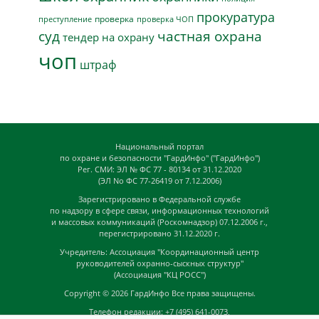
прокуратура
проверка
преступление
проверка ЧОП
суд
частная охрана
тендер на охрану
чоп
штраф
Национальный портал
по охране и безопасности "ГардИнфо" ("ГардИнфо")
Рег. СМИ: ЭЛ № ФС 77 - 80134 от 31.12.2020
(ЭЛ No ФС 77-26419 от 7.12.2006)
Зарегистрировано в Федеральной службе
по надзору в сфере связи, информационных технологий
и массовых коммуникаций (Роскомнадзор) 07.12.2006 г.,
перегистрировано 31.12.2020 г.
Учредитель: Ассоциация "Координационный центр
руководителей охранно-сыскных структур"
(Ассоциация "КЦ РОСС")
Copyright © 2026
ГардИнфо
Все права защищены.
Телефон редакции: +7 (495) 641-0073,