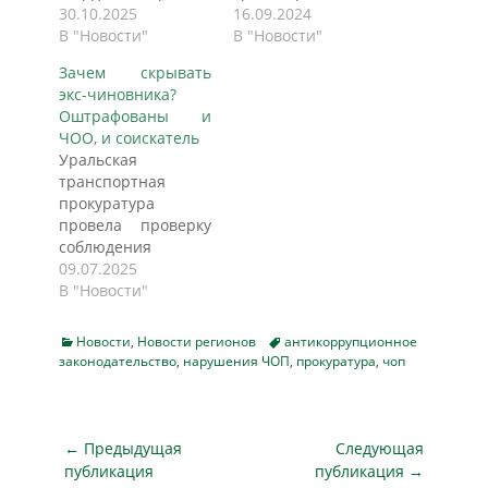
проверку
30.10.2025
районе проведена
16.09.2024
исполнения
В "Новости"
проверка
В "Новости"
законодательства о
исполнения
Зачем скрывать
противодействии
законодательства о
экс-чиновника?
коррупции.
противодействии
Оштрафованы и
Установлено, что
коррупции.
ЧОО, и соискатель
на работу в
Установлено, что в
Уральская
частную охранную
ООО «Частное
транспортная
организацию
охранное
прокуратура
принят бывший
предприятие
провела проверку
федеральный
«Синара» принят
соблюдения
государственный
на работу бывший
требований
09.07.2025
служащий. Однако
служащий ЛО МВД
законодательства о
В "Новости"
вопреки
России на ст.
противодействии
требованиям
Екатеринбург-
коррупции.
законодательства о
Пассажирский.
Categories
Tags
Новости
,
Новости регионов
антикоррупционное
Установлено, что в
противодействии
законодательство
,
нарушения ЧОП
Вопреки
,
прокуратура
,
чоп
частную охранную
коррупции
требованиям
организацию в г.
прежний
законодательства о
Екатеринбург на
работодатель об
противодействии
работу принят
Навигация
← Предыдущая
Следующая
этом не уведомлен.
коррупции
бывший служащий
по
В этой связи
публикация
сведения о
публикация →
Уральского