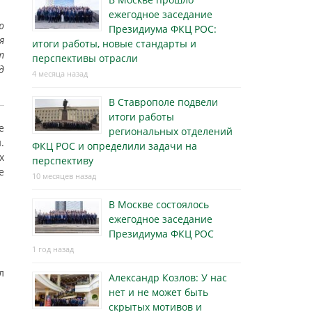
ежегодное заседание
ю
Президиума ФКЦ РОС:
я
итоги работы, новые стандарты и
т
перспективы отрасли
д
4 месяца назад
В Ставрополе подвели
итоги работы
е
региональных отделений
.
ФКЦ РОС и определили задачи на
х
перспективу
е
10 месяцев назад
В Москве состоялось
ежегодное заседание
Президиума ФКЦ РОС
1 год назад
л
Александр Козлов: У нас
нет и не может быть
скрытых мотивов и