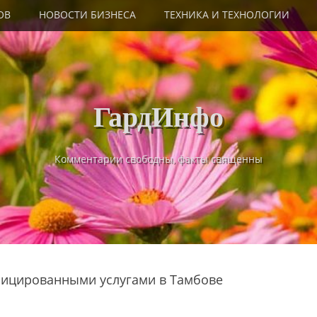
ОВ
НОВОСТИ БИЗНЕСА
ТЕХНИКА И ТЕХНОЛОГИИ
ГардИнфо
Комментарии свободны, факты священны
фицированными услугами в Тамбове