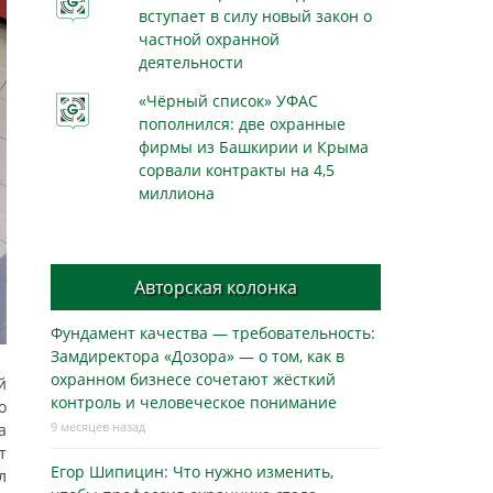
вступает в силу новый закон о
частной охранной
деятельности
«Чёрный список» УФАС
пополнился: две охранные
фирмы из Башкирии и Крыма
сорвали контракты на 4,5
миллиона
Авторская колонка
Фундамент качества — требовательность:
Замдиректора «Дозора» — о том, как в
охранном бизнесe сочетают жёсткий
й
контроль и человеческое понимание
о
9 месяцев назад
а
т
Егор Шипицин: Что нужно изменить,
л