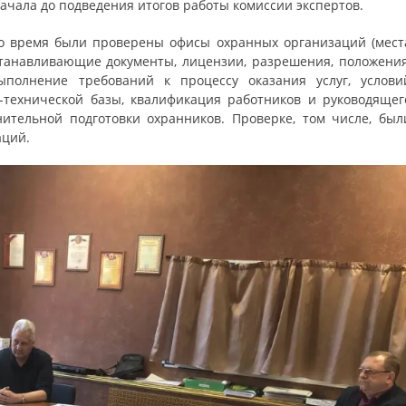
начала до подведения итогов работы комиссии экспертов.
то время были проверены офисы охранных организаций (мест
станавливающие документы, лицензии, разрешения, положения
ыполнение требований к процессу оказания услуг, услови
о-технической базы, квалификация работников и руководящег
ительной подготовки охранников. Проверке, том числе, был
аций.