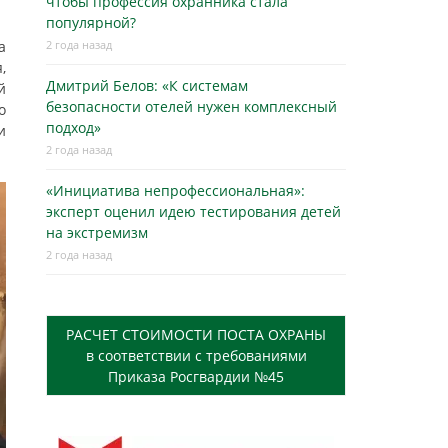
чтобы профессия охранника стала
популярной?
а
2 года назад
,
Дмитрий Белов: «К системам
й
безопасности отелей нужен комплексный
о
подход»
и
2 года назад
«Инициатива непрофессиональная»:
эксперт оценил идею тестирования детей
на экстремизм
2 года назад
РАСЧЕТ СТОИМОСТИ ПОСТА ОХРАНЫ
в соответствии с требованиями
Приказа Росгвардии №45