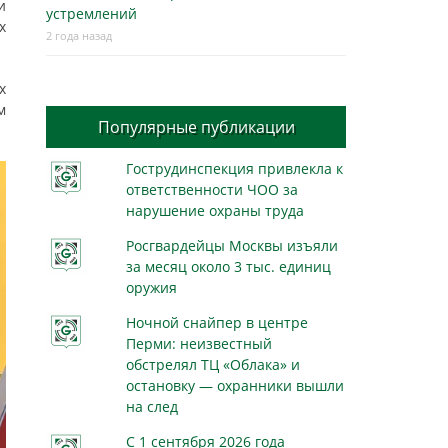
и
устремлений
х
2 года назад
х
м
Популярные публикации
Гострудинспекция привлекла к
ответственности ЧОО за
нарушение охраны труда
Росгвардейцы Москвы изъяли
за месяц около 3 тыс. единиц
оружия
Ночной снайпер в центре
Перми: неизвестный
обстрелял ТЦ «Облака» и
остановку — охранники вышли
на след
С 1 сентября 2026 года