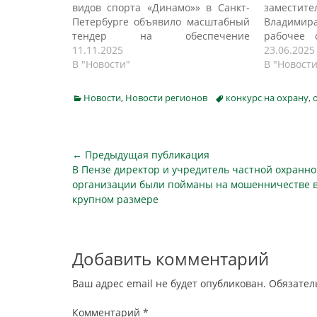
видов спорта «Динамо»» в Санкт-
замест
Петербурге объявило масштабный
Владимир
тендер на обеспечение
рабочее 
безопасности своих объектов.
11.11.2025
предста
23.06.2025
Начальная цена контракта,
В "Новости"
частных 
В "Новости
размещенного на портале
членов п
госзакупок, составляет почти 40
исполн
Categories
Tags
Новости
,
Новости регионов
конкурс на охрану
,
миллионов рублей — 39,9 млн, что
управле
свидетельствует о комплексном и
Тульско
высокотехнологичном подходе к
сообщает
организации охраны. Согласно
темами о
Навигация
← Предыдущая публикация
техническому заданию, подрядчику
Порядок з
Предыдущая
В Пензе директор и учредитель частной охранн
по
предстоит решить целый…
охрану 
публикация
организации были пойманы на мошенничестве в
объект
записям
крупном размере
здравоохр
Добавить комментарий
Ваш адрес email не будет опубликован.
Обязател
Комментарий
*