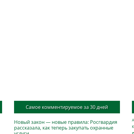
Самое комментируемое за 30 дней
А
Новый закон — новые правила: Росгвардия
К
рассказала, как теперь закупать охранные
услуги