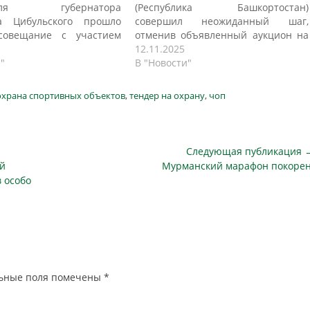
ителя губернатора
(Республика Башкортостан)
а Цибульского прошло
совершил неожиданный шаг,
совещание с участием
отменив объявленный аукцион на
вителей объединений
оказание охранных услуг для своих
12.11.2025
охранных организаций,
"
объектов. Решение было
В "Новости"
равительства, органов
опубликовано на портале
ительной власти и
госзакупок без указания причин,
охрана спортивных объектов
,
тендер на охрану
,
чоп
ния Росгвардии по
хотя торги были назначены на 19
й области. Об этом
ноября, а начальная цена
 mktula.ru. Ключевыми
контракта составляла
бсуждения стали: 1.
значительные 15,33 миллиона
Следующая публикация 
аключения контрактов на
рублей. Согласно первоначальной
Следующая
ой
Мурманский марафон покорен
социально значимых
документации,…
публикация
 особо
ов, учреждений
анения,…
ьные поля помечены
*