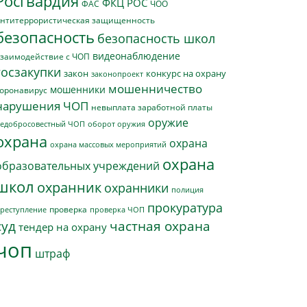
Росгвардия
ФКЦ РОС
ФАС
ЧОО
нтитеррористическая защищенность
безопасность
безопасность школ
видеонаблюдение
заимодействие с ЧОП
госзакупки
закон
конкурс на охрану
законопроект
мошенничество
мошенники
оронавирус
нарушения ЧОП
невыплата заработной платы
оружие
едобросовестный ЧОП
оборот оружия
охрана
охрана
охрана массовых мероприятий
охрана
образовательных учреждений
школ
охранник
охранники
полиция
прокуратура
проверка
реступление
проверка ЧОП
суд
частная охрана
тендер на охрану
чоп
штраф