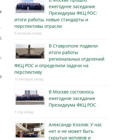
ежегодное заседание
х
Президиума ФКЦ РОС:
итоги работы, новые стандарты и
перспективы отрасли
5 месяцев назад
,
В Ставрополе подвели
итоги работы
.
региональных отделений
ФКЦ РОС и определили задачи на
перспективу
е
10 месяцев назад
В Москве состоялось
ежегодное заседание
Президиума ФКЦ РОС
1 год назад
Александр Козлов: У нас
нет и не может быть
скрытых мотивов и