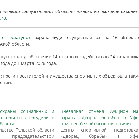
ортивными сооружениями» объявило тендер на оказание охранны
.ru
.
е госзакупок
, охрана будет осуществляться на 16 объектах
ской области.
ную охрану, обеспечив 14 постов и задействовав 24 охранника
года до 1 марта 2026 года.
асности посетителей и имущества спортивных объектов, а такж
ений.
охраны социальных и
Внезапная отмена: Аукцион на
х объектов обсудили в
охрану «Дворца борьбы» в Уфе
области
отменен без объяснения причин
льстве Тульской области
Центр спортивной подготовки
едседательством
«Дворец борьбы» в Уфе