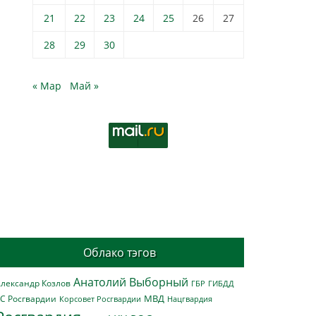
21
22
23
24
25
26
27
28
29
30
« Мар
Май »
Облако тэгов
Анатолий Выборный
лександр Козлов
ГБР
ГИБДД
МВД
С Росгвардии
Нацгвардия
Корсовет Росгвардии