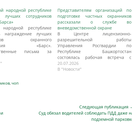
ой народной республике
Представителям организаций по
и лучших сотрудников
подготовке частных охранников
Барса»
рассказали о службе во
й народной республике
вневедомственной охране
сь награждение лучших
В Центре лицензионно-
ников охранного
разрешительной работы
риятия «Барс».
Управления Росгвардии по
рственные письма за
Республике Башкортостан
ью заместителя
состоялась рабочая встреча с
ателя Комитета по
"
представителями организаций,
20.07.2026
сти и противодействию
осуществляющих подготовку
В "Новости"
 Государственной Думы
частных охранников. Участие в
ьного собрания РФ
совещании приняли руководители
ников
,
чоп
я Выборного вручил
образовательных организаций,
ик охраны «Барса»
присутствовавшие как лично, так и
Поздняков. Вручение
по видеоконференцсвязи.
ственных писем стало
Мероприятие прошло при участии
Следующая публикация 
ием отличной работы
Центра лицензионно-
Следующая
ри
Суд обязал водителей соблюдать ПДД даже н
подразделения. Так, один
разрешительной работы. Перед
публикация
подземной парковк
ников охраны «Барса»…
собравшимися выступил
заместитель начальника