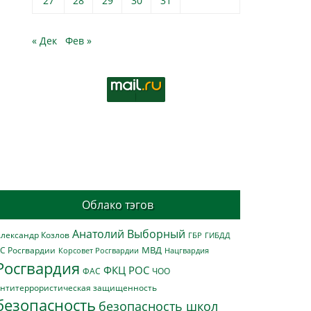
27
28
29
30
31
« Дек
Фев »
Облако тэгов
Анатолий Выборный
лександр Козлов
ГБР
ГИБДД
МВД
С Росгвардии
Нацгвардия
Корсовет Росгвардии
Росгвардия
ФКЦ РОС
ФАС
ЧОО
нтитеррористическая защищенность
безопасность
безопасность школ