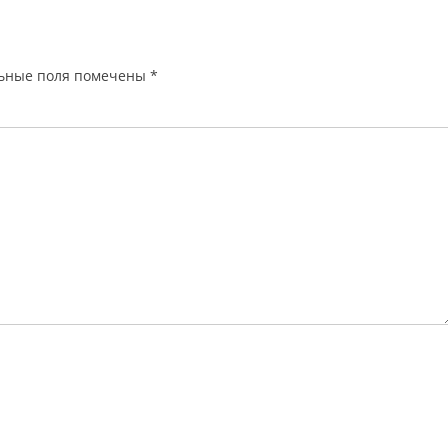
Управления вневедомственной
охраны Росгвардии по…
ьные поля помечены
*