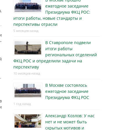
ежегодное заседание
,
Президиума ФКЦ РОС:
итоги работы, новые стандарты и
перспективы отрасли
5 месяцев назад
и
-
В Ставрополе подвели
итоги работы
региональных отделений
й
ФКЦ РОС и определили задачи на
перспективу
10 месяцев назад
.
В Москве состоялось
ежегодное заседание
Президиума ФКЦ РОС
в
1 год назад
и
Александр Козлов: У нас
нет и не может быть
скрытых мотивов и