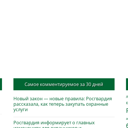
Самое комментируемое за 30 дней
А
Новый закон — новые правила: Росгвардия
К
рассказала, как теперь закупать охранные
услуги
а
Росгвардия информирует о главных