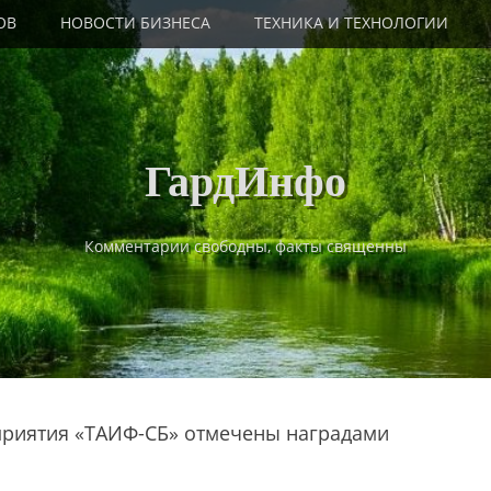
ОВ
НОВОСТИ БИЗНЕСА
ТЕХНИКА И ТЕХНОЛОГИИ
ГардИнфо
Комментарии свободны, факты священны
приятия «ТАИФ-СБ» отмечены наградами