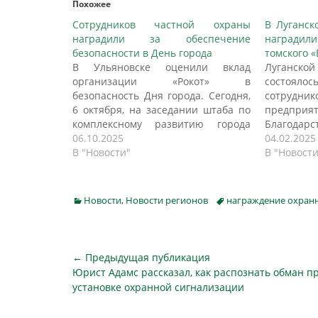
Похожее
Сотрудников частной охраны
В Луганск
наградили за обеспечение
наградил
безопасности в День города
томского «
В Ульяновске оценили вклад
Луганско
организации «Рокот» в
состояло
безопасность Дня города. Сегодня,
сотруд
6 октября, на заседании штаба по
предп
комплексному развитию города
Благода
глава Ульяновска Александр
06.10.2025
подпис
04.02.2025
Болдакин вручил
В "Новости"
председ
В "Новости
Благодарственные письма
безопасно
работникам частной охранной
коррупции
организации. Об этом пишет
Федерал
Categories
Tags
Новости
,
Новости регионов
награждение охран
73online.ru. - Ваше активное
Анатоли
участие и вклад в создание
начальн
безопасной и комфортной
Дмитрий 
атмосферы для жителей и…
Благодар
Навигация
← Предыдущая публикация
следств
Предыдущая
Юрист Адамс рассказал, как распознать обман п
по
местного 
публикация
установке охранной сигнализации
из сотруд
записям