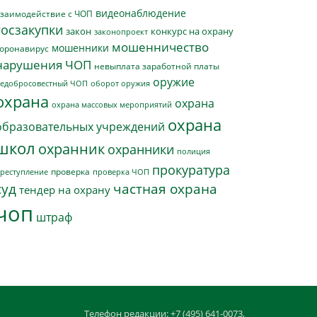
видеонаблюдение
заимодействие с ЧОП
госзакупки
закон
конкурс на охрану
законопроект
мошенничество
мошенники
оронавирус
нарушения ЧОП
невыплата заработной платы
оружие
едобросовестный ЧОП
оборот оружия
охрана
охрана
охрана массовых мероприятий
охрана
образовательных учреждений
школ
охранник
охранники
полиция
прокуратура
проверка
реступление
проверка ЧОП
суд
частная охрана
тендер на охрану
чоп
штраф
Телефон редакции: +7 (495) 641-0073,