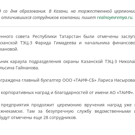
 со дня образования. В Казани, на торжественной церемонии
е отличившихся сотрудников компании, пишет
realnoyevremya.ru.
енного совета Республики Татарстан были отмечены заслуг
занской ТЭЦ-3 Фарида Гимадеева и начальника финансово
хановой.
ьник караула подразделения охраны Казанской ТЭЦ-3 Никола
льсина Гайнанова.
граждена главный бухгалтер ООО «ТАИФ-СБ» Лариса Насырова
 корпоративных наград и благодарностей от имени АО «ТАИФ».
го предприятия продолжит церемонию вручения наград уже 
жнекамске. Там за безупречную службу ведомственными 
удут отмечены еще 28 сотрудников.