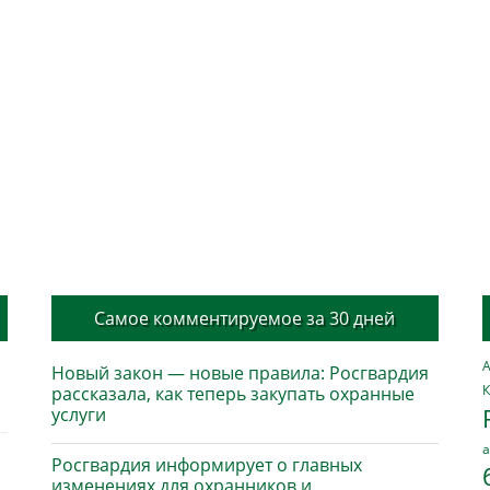
Самое комментируемое за 30 дней
А
Новый закон — новые правила: Росгвардия
К
рассказала, как теперь закупать охранные
услуги
а
Росгвардия информирует о главных
изменениях для охранников и