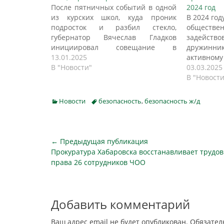
После пятничных событий в одной
2024 год
из курских школ, куда проник
В 2024 го
подросток и разбил стекло,
обществ
губернатор Вячеслав Гладков
задейств
инициировал совещание в
дружинн
правительстве, на котором
13.01.2025
активно
выработали новые меры
В "Новости"
предо
03.03.2025
безопасности для образовательных
админист
В "Новости
учреждений Белгородской области.
правона
Заместитель губернатора Сергей
дружины
Categories
Tags
Новости
безопасность
,
безопасность ж/д
Дядькин собрал ключевых
республик
специалистов из разных ведомств
поддержан
— от образования до
pg13.ru.
правоохранительных органов,
Регион
Навигация
← Предыдущая публикация
чтобы обсудить…
зарег
Предыдущая
Прокуратура Хабаровска восстанавливает трудо
по
обществен
публикация
права 26 сотрудников ЧОО
записям
Добавить комментарий
Ваш адрес email не будет опубликован.
Обязател