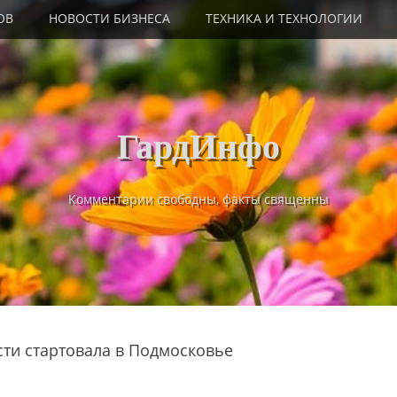
ОВ
НОВОСТИ БИЗНЕСА
ТЕХНИКА И ТЕХНОЛОГИИ
ГардИнфо
Комментарии свободны, факты священны
сти стартовала в Подмосковье