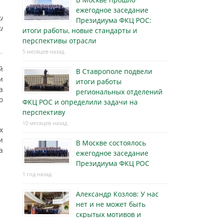
ежегодное заседание
и
Президиума ФКЦ РОС:
и
итоги работы, новые стандарты и
перспективы отрасли
5 месяцев назад
й
В Ставрополе подвели
и
итоги работы
а
региональных отделений
о
ФКЦ РОС и определили задачи на
перспективу
10 месяцев назад
х
и
В Москве состоялось
а
ежегодное заседание
Президиума ФКЦ РОС
1 год назад
Александр Козлов: У нас
нет и не может быть
скрытых мотивов и