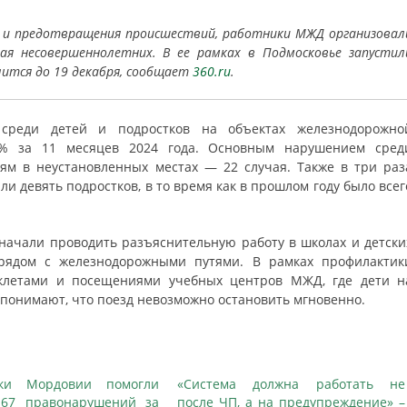
 и предотвращения происшествий, работники МЖД организовал
ая несовершеннолетних. В ее рамках в Подмосковье запустил
лится до 19 декабря, сообщает
360.ru
.
 среди детей и подростков на объектах железнодорожно
1% за 11 месяцев 2024 года. Основным нарушением сред
ям в неустановленных местах — 22 случая. Также в три раз
ли девять подростков, в то время как в прошлом году было всег
ачали проводить разъяснительную работу в школах и детски
я рядом с железнодорожными путями. В рамках профилактик
уклетами и посещениями учебных центров МЖД, где дети н
 понимают, что поезд невозможно остановить мгновенно.
ки Мордовии помогли
«Система должна работать не
167 правонарушений за
после ЧП, а на предупреждение» –