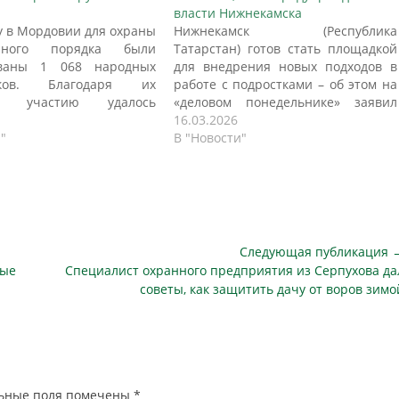
власти Нижнекамска
ду в Мордовии для охраны
Нижнекамск (Республика
енного порядка были
Татарстан) готов стать площадкой
ованы 1 068 народных
для внедрения новых подходов в
иков. Благодаря их
работе с подростками – об этом на
му участию удалось
«деловом понедельнике» заявил
твратить 167
руководитель районного
16.03.2026
ративных
"
исполкома Рустем Латыпов. Он
В "Новости"
рушений. Народные
рассказал коллегам о результатах
 действуют по всей
заседания Совета безопасности
е, играя важную роль в
Татарстана, на котором обсуждали
ии правопорядка, пишет
рост числа деструктивных
 На данный момент в
проявлений среди детей, влияние
альном реестре
соцсетей, попытки вербовки
Следующая публикация 
истрированы 20
молодежи. В…
Следующая
вые
Специалист охранного предприятия из Серпухова да
ных объединений и 26…
публикация
советы, как защитить дачу от воров зимо
ьные поля помечены
*