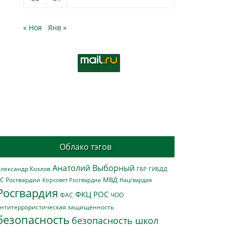
« Ноя
Янв »
Облако тэгов
Анатолий Выборный
лександр Козлов
ГБР
ГИБДД
МВД
С Росгвардии
Нацгвардия
Корсовет Росгвардии
Росгвардия
ФКЦ РОС
ФАС
ЧОО
нтитеррористическая защищенность
безопасность
безопасность школ