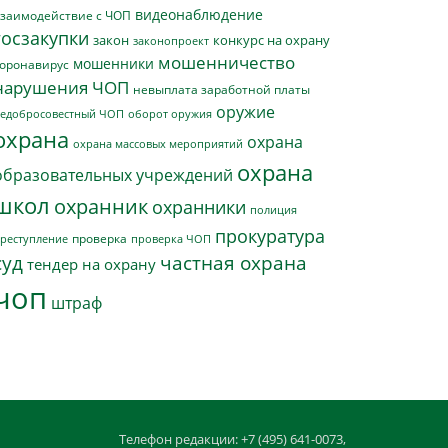
видеонаблюдение
заимодействие с ЧОП
госзакупки
закон
конкурс на охрану
законопроект
мошенничество
мошенники
оронавирус
нарушения ЧОП
невыплата заработной платы
оружие
едобросовестный ЧОП
оборот оружия
охрана
охрана
охрана массовых мероприятий
охрана
образовательных учреждений
школ
охранник
охранники
полиция
прокуратура
проверка
реступление
проверка ЧОП
суд
частная охрана
тендер на охрану
чоп
штраф
Телефон редакции: +7 (495) 641-0073,