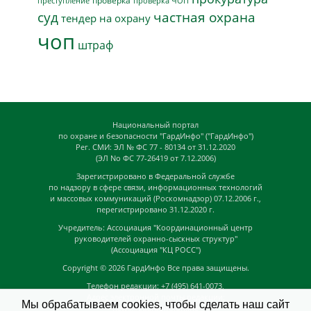
проверка
преступление
проверка ЧОП
суд
частная охрана
тендер на охрану
чоп
штраф
Национальный портал
по охране и безопасности "ГардИнфо" ("ГардИнфо")
Рег. СМИ: ЭЛ № ФС 77 - 80134 от 31.12.2020
(ЭЛ No ФС 77-26419 от 7.12.2006)
Зарегистрировано в Федеральной службе
по надзору в сфере связи, информационных технологий
и массовых коммуникаций (Роскомнадзор) 07.12.2006 г.,
перегистрировано 31.12.2020 г.
Учредитель: Ассоциация "Координационный центр
руководителей охранно-сыскных структур"
(Ассоциация "КЦ РОСС")
Copyright © 2026
ГардИнфо
Все права защищены.
Телефон редакции: +7 (495) 641-0073,
Адрес электронной почты редакции:
Мы обрабатываем cookies, чтобы сделать наш сайт
news@guardinfo.online