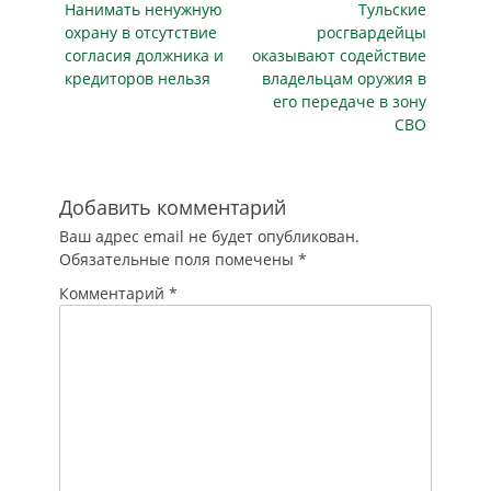
межрегионального
Предыдущая
Следующая
Нанимать ненужную
Тульские
записям
(специализированного)
публикация
публикация
охрану в отсутствие
росгвардейцы
управления ФССП
согласия должника и
оказывают содействие
России.
кредиторов нельзя
владельцам оружия в
Исполнительные
его передаче в зону
документы об
СВО
обеспечении
охраны объектов и
прилегающих
территорий школ
Добавить комментарий
поступили в
Ваш адрес email не будет опубликован.
специализированное
Обязательные поля помечены
*
отделение
судебных
Комментарий
*
приставов по…