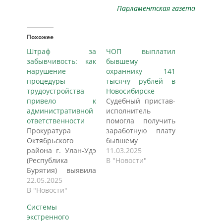
Парламентская газета
Похожее
Штраф за
ЧОП выплатил
забывчивость: как
бывшему
нарушение
охраннику 141
процедуры
тысячу рублей в
трудоустройства
Новосибирске
привело к
Судебный пристав-
административной
исполнитель
ответственности
помогла получить
Прокуратура
заработную плату
Октябрьского
бывшему
района г. Улан-Удэ
охраннику одного
11.03.2025
(Республика
из ЧОП в
В "Новости"
Бурятия) выявила
Новосибирске,
серьезное
22.05.2025
сообщили в пресс-
нарушение при
В "Новости"
службе ГУ ФССП
трудоустройстве
России по
Системы
бывшего
Новосибирской
экстренного
государственного
области. Гражданин