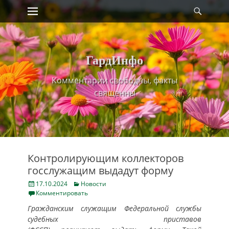
Primary Menu
Найт
Skip
to
content
ГардИнфо
Комментарии свободны, факты
священны
Контролирующим коллекторов
госслужащим выдадут форму
Posted
Categories
17.10.2024
Новости
on
Комментировать
Гражданским служащим Федеральной службы
судебных приставов