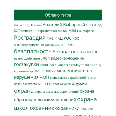
Облако тэгов
Анатолий Выборный
Александр Козлов
ГБР
ГИБДД
МВД
КС Росгвардии
Нацгвардия
Корсовет Росгвардии
Росгвардия
ФКЦ РОС
ФАС
ЧОО
антитеррористическая защищенность
безопасность
безопасность школ
видеонаблюдение
взаимодействие с ЧОП
госзакупки
закон
конкурс на охрану
законопроект
мошенничество
мошенники
коронавирус
нарушения ЧОП
невыплата заработной платы
оружие
недобросовестный ЧОП
оборот оружия
охрана
охрана
охрана массовых мероприятий
охрана
образовательных учреждений
школ
охранник
охранники
полиция
прокуратура