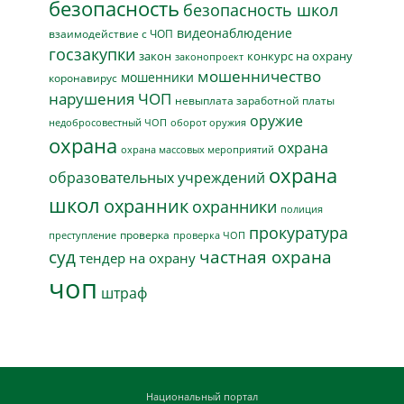
безопасность
безопасность школ
видеонаблюдение
взаимодействие с ЧОП
госзакупки
закон
конкурс на охрану
законопроект
мошенничество
мошенники
коронавирус
нарушения ЧОП
невыплата заработной платы
оружие
недобросовестный ЧОП
оборот оружия
охрана
охрана
охрана массовых мероприятий
охрана
образовательных учреждений
школ
охранник
охранники
полиция
прокуратура
проверка
преступление
проверка ЧОП
суд
частная охрана
тендер на охрану
чоп
штраф
Национальный портал