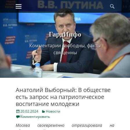
Primary Menu
Найт
Skip
to
content
ГардИнфо
Комментарии свободны, факты
священны
Анатолий Выборный: В обществе
есть запрос на патриотическое
воспитание молодежи
Posted
Categories
20.02.2024
Новости
on
Комментировать
Москва своевременно отреагировала на