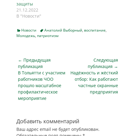
защиты
21.12.2022
В "Новости"
Categories
Tags
Новости
Анатолий Выборный
,
воспитание
,
Молодежь
,
патриотизм
Навигация
← Предыдущая
Следующая
по
публикация
публикация →
Предыдущая
Следующая
В Тольятти с участием
Надёжность и жёсткий
записям
публикация
публикация
работников ЧОО
отбор: Как работают
прошло масштабное
частные охранные
профилактическое
предприятия
мероприятие
Добавить комментарий
Ваш адрес email не будет опубликован.
Обязательные поля помечены
*