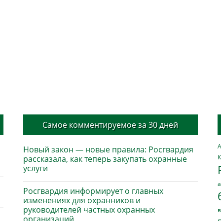
Самое комментируемое за 30 дней
А
Новый закон — новые правила: Росгвардия
К
рассказала, как теперь закупать охранные
услуги
а
Росгвардия информирует о главных
изменениях для охранников и
руководителей частных охранных
в
организаций