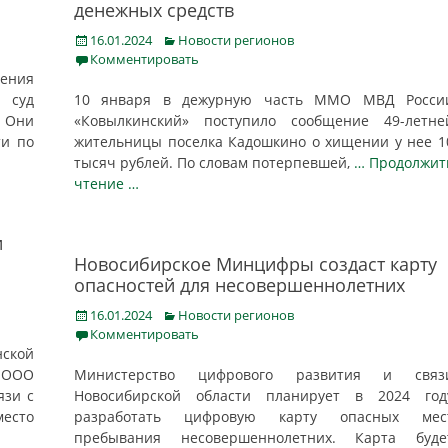
денежных средств
Posted
Categories
16.01.2024
Новости регионов
on
Комментировать
ления
 суд
10 января в дежурную часть ММО МВД Росси
. Они
«Ковылкинский» поступило сообщение 49-летне
ти по
жительницы поселка Кадошкино о хищении у нее 1
тысяч рублей. По словам потерпевшей,
… Продолжит
чтение …
и
Новосибирское Минцифры создаст карту
опасностей для несовершеннолетних
Posted
Categories
16.01.2024
Новости регионов
on
Комментировать
ской
й ООО
Министерство цифрового развития и связ
язи с
Новосибирской области планирует в 2024 год
есто
разработать цифровую карту опасных мес
пребывания несовершеннолетних. Карта буде