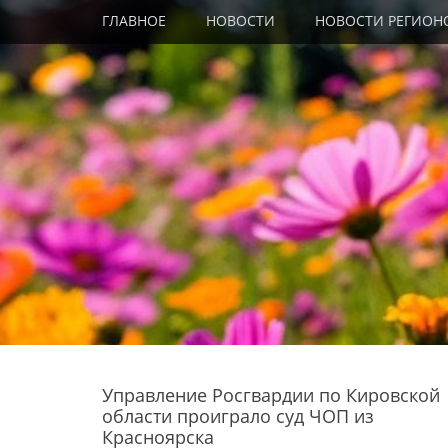
Primary Menu
Skip
ГЛАВНОЕ
НОВОСТИ
НОВОСТИ РЕГИОН
to
content
Управление Росгвардии по Кировской
области проиграло суд ЧОП из
Красноярска