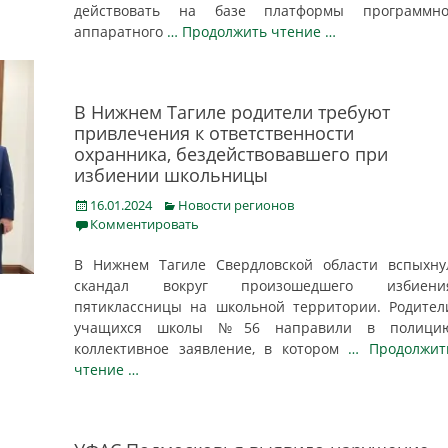
действовать на базе платформы программно
аппаратного
… Продолжить чтение …
В Нижнем Тагиле родители требуют
привлечения к ответственности
охранника, бездействовавшего при
избиении школьницы
Posted
Categories
16.01.2024
Новости регионов
on
Комментировать
В Нижнем Тагиле Свердловской области вспыхну
скандал вокруг произошедшего избиени
пятиклассницы на школьной территории. Родител
учащихся школы №56 направили в полици
коллективное заявление, в котором
… Продолжит
чтение …