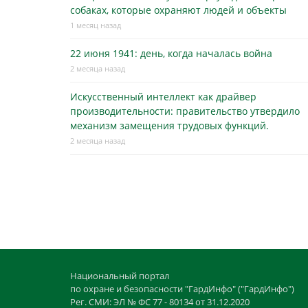
собаках, которые охраняют людей и объекты
1 месяц назад
22 июня 1941: день, когда началась война
2 месяца назад
Искусственный интеллект как драйвер
производительности: правительство утвердило
механизм замещения трудовых функций.
2 месяца назад
Национальный портал
по охране и безопасности "ГардИнфо" ("ГардИнфо")
Рег. СМИ: ЭЛ № ФС 77 - 80134 от 31.12.2020