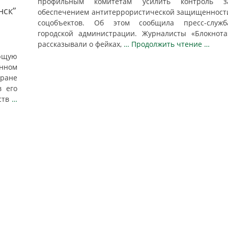
профильным комитетам усилить контроль з
нск”
обеспечением антитеррористической защищенност
соцобъектов. Об этом сообщила пресс-служб
городской администрации. Журналисты «Блокнота
рассказывали о фейках,
… Продолжить чтение …
ющую
анном
ране
в его
ств
…