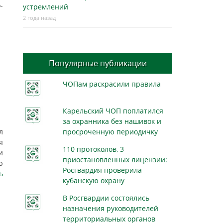
-
устремлений
2 года назад
Популярные публикации
ЧОПам раскрасили правила
Карельский ЧОП поплатился
за охранника без нашивок и
л
просроченную периодичку
я
110 протоколов, 3
и
приостановленных лицензии:
ю
Росгвардия проверила
ь
кубанскую охрану
В Росгвардии состоялись
назначения руководителей
территориальных органов