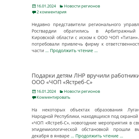
Posted
Categories
16.01.2024
Новости регионов
on
2 комментария
Недавно представители регионального управ
Росгвардии обратились в Арбитражный
Кировской области с иском к ООО ЧОП «Титан»
потребовали привлечь фирму к ответственнос
части
… Продолжить чтение …
Подарки детям ЛНР вручили работник
ООО «ЧОП «Ястреб-С»
Posted
Categories
16.01.2024
Новости регионов
on
Комментировать
На некоторых объектах образования Луган
Народной Республики, находящихся под охрано
«ЧОП «Ястреб-С», новогодние мероприятия в св
эпидемиологической обстановкой прошли вм
декабря в январе
… Продолжить чтение …