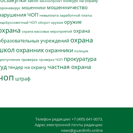
госзакупки
закон
конкурс на охрану
законопроект
мошенничество
мошенники
оронавирус
нарушения ЧОП
невыплата заработной платы
оружие
едобросовестный ЧОП
оборот оружия
охрана
охрана
охрана массовых мероприятий
охрана
образовательных учреждений
школ
охранник
охранники
полиция
прокуратура
проверка
реступление
проверка ЧОП
суд
частная охрана
тендер на охрану
чоп
штраф
Телефон редакции: +7 (495) 641-0073,
Адрес электронной почты редакции:
news@guardinfo.online