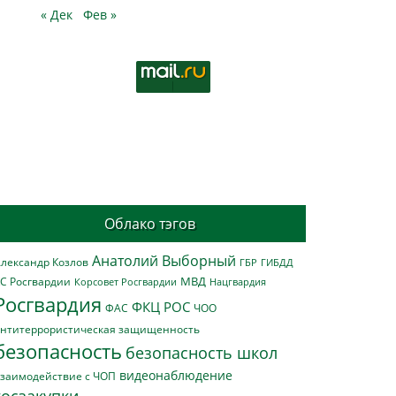
« Дек
Фев »
Облако тэгов
Анатолий Выборный
лександр Козлов
ГБР
ГИБДД
МВД
С Росгвардии
Нацгвардия
Корсовет Росгвардии
Росгвардия
ФКЦ РОС
ФАС
ЧОО
нтитеррористическая защищенность
безопасность
безопасность школ
видеонаблюдение
заимодействие с ЧОП