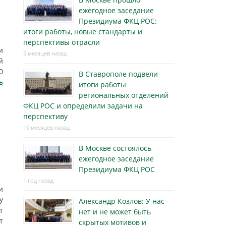
ежегодное заседание
Президиума ФКЦ РОС:
итоги работы, новые стандарты и
перспективы отрасли
и
5 месяцев назад
й
0
В Ставрополе подвели
ь
итоги работы
региональных отделений
ФКЦ РОС и определили задачи на
перспективу
10 месяцев назад
В Москве состоялось
ежегодное заседание
Президиума ФКЦ РОС
1 год назад
и
у
Александр Козлов: У нас
т
нет и не может быть
т
скрытых мотивов и