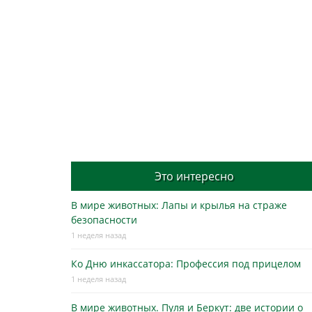
Это интересно
В мире животных: Лапы и крылья на страже
безопасности
1 неделя назад
Ко Дню инкассатора: Профессия под прицелом
1 неделя назад
В мире животных. Пуля и Беркут: две истории о