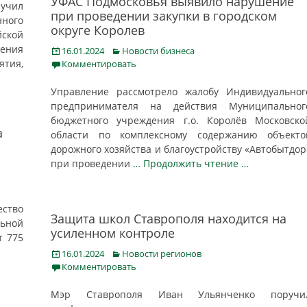
УФАС Подмосковья выявило нарушение
учил
при проведении закупки в городском
нного
округе Королев
ской
дения
Posted
Categories
16.01.2024
Новости бизнеса
on
тия,
Комментировать
Управление рассмотрело жалобу Индивидуальног
предпринимателя на действия Муниципальног
бюджетного учреждения г.о. Королёв Московско
а
области по комплексному содержанию объекто
дорожного хозяйства и благоустройству «Автобытдор
при проведении
… Продолжить чтение …
ество
Защита школ Ставрополя находится на
льной
усиленном контроле
т 775
Posted
Categories
16.01.2024
Новости регионов
on
Комментировать
Мэр Ставрополя Иван Ульянченко поручи