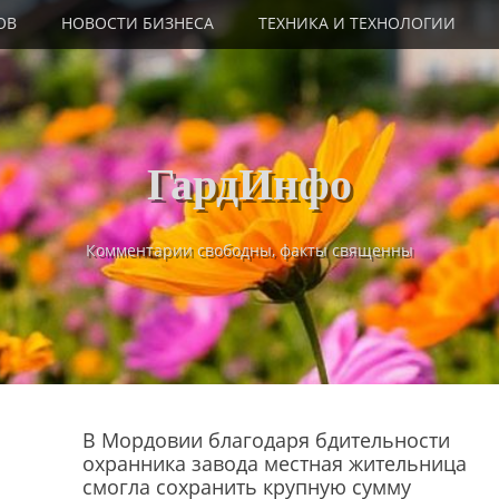
ОВ
НОВОСТИ БИЗНЕСА
ТЕХНИКА И ТЕХНОЛОГИИ
ГардИнфо
Комментарии свободны, факты священны
В Мордовии благодаря бдительности
охранника завода местная жительница
смогла сохранить крупную сумму