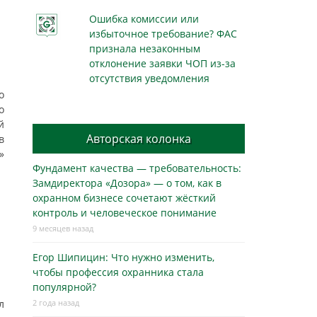
Ошибка комиссии или
избыточное требование? ФАС
признала незаконным
отклонение заявки ЧОП из-за
отсутствия уведомления
о
о
й
Авторская колонка
в
»
Фундамент качества — требовательность:
Замдиректора «Дозора» — о том, как в
охранном бизнесe сочетают жёсткий
контроль и человеческое понимание
9 месяцев назад
Егор Шипицин: Что нужно изменить,
чтобы профессия охранника стала
популярной?
л
2 года назад