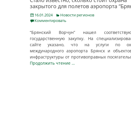
Стало известно, сколько стоит охрана
закрытого для полетов аэропорта “Бря
Posted
Categories
16.01.2024
Новости регионов
on
Комментировать
“Брянский Ворчун” нашел соответству
государственную закупку. На специализиров
сайте указано, что на услуги по ох
международного аэропорта Брянск и объекто
инфраструктуры от противоправных посягатель
Продолжить чтение …