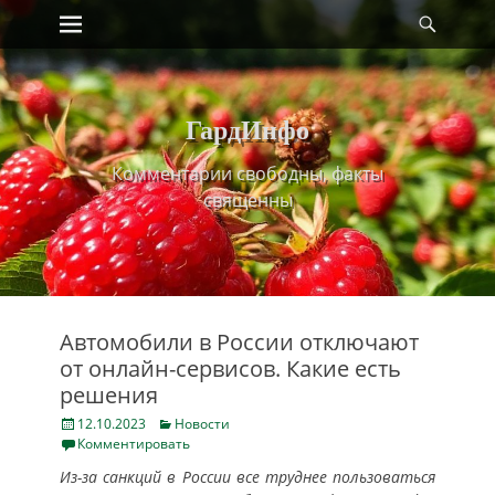
Primary Menu
Найт
Skip
to
content
ГардИнфо
Комментарии свободны, факты
священны
Автомобили в России отключают
от онлайн-сервисов. Какие есть
решения
Posted
Categories
12.10.2023
Новости
on
Комментировать
Из-за санкций в России все труднее пользоваться