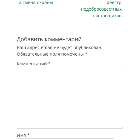
и смена охраны
реестр
других. Помимо
недобросовестных
этого пользователи
поставщиков
могут столкнуться с
ухудшением
качества
предоставляемых
Добавить комментарий
услуг и даже с
Ваш адрес email не будет опубликован.
внезапными
Обязательные поля помечены
*
блокировками. В…
Комментарий
*
Имя
*