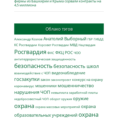
фирмы из Башкирии и Крыма сорвали контракты на
4,5 миллиона
Облако тэгов
Анатолий Выборный
Александр Козлов
ГБР
ГИБДД
МВД
КС Росгвардии
Нацгвардия
Корсовет Росгвардии
Росгвардия
ФКЦ РОС
ФАС
ЧОО
антитеррористическая защищенность
безопасность
безопасность школ
видеонаблюдение
взаимодействие с ЧОП
госзакупки
закон
конкурс на охрану
законопроект
мошенничество
мошенники
коронавирус
нарушения ЧОП
невыплата заработной платы
оружие
недобросовестный ЧОП
оборот оружия
охрана
охрана
охрана массовых мероприятий
охрана
образовательных учреждений