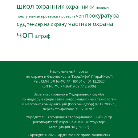
школ
охранник
охранники
полиция
прокуратура
проверка
преступление
проверка ЧОП
суд
частная охрана
тендер на охрану
чоп
штраф
Национальный портал
по охране и безопасности "ГардИнфо" ("ГардИнфо")
Рег. СМИ: ЭЛ № ФС 77 - 80134 от 31.12.2020
(ЭЛ No ФС 77-26419 от 7.12.2006)
Зарегистрировано в Федеральной службе
по надзору в сфере связи, информационных технологий
и массовых коммуникаций (Роскомнадзор) 07.12.2006 г.,
перегистрировано 31.12.2020 г.
Учредитель: Ассоциация "Координационный центр
руководителей охранно-сыскных структур"
(Ассоциация "КЦ РОСС")
Copyright © 2026
ГардИнфо
Все права защищены.