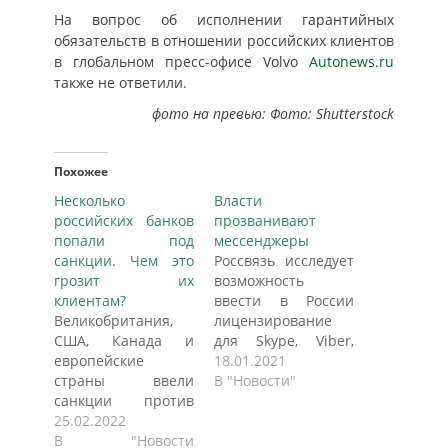
На вопрос об исполнении гарантийных
обязательств в отношении российских клиентов
в глобальном пресс-офисе Volvo
Autonews.ru
также не ответили.
фото на превью: Фото: Shutterstock
Похожее
Несколько
Власти
российских банков
прозванивают
попали под
мессенджеры
санкции. Чем это
Россвязь исследует
грозит их
возможность
клиентам?
ввести в России
Великобритания,
лицензирование
США, Канада и
для Skype, Viber,
европейские
WhatsApp и других
18.01.2021
страны ввели
сервисов, которые
В "Новости"
санкции против
позволяют звонить
российских банков,
25.02.2022
через интернет на
которые считают
В "Новости
городские и