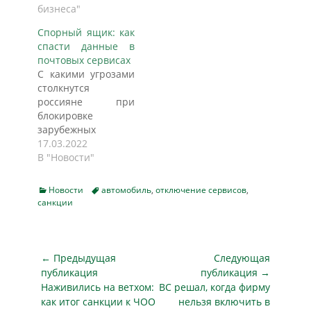
«системообразующими».
бизнеса"
мобильные
В банках, которые
телефоны.
Спорный ящик: как
уже попали в
Введение лицензий
спасти данные в
секционные списки,
упростило бы
почтовых сервисах
заявили, что были
органам
С какими угрозами
готовы к подобному
безопасности
столкнутся
развитию событий.
контроль над
россияне при
Кроме того,
подобными
блокировке
Центральный банк
сервисами. Но на
зарубежных
выразил готовность
практике сделать
почтовых служб?
17.03.2022
поддержать эти
это будет
Эксперты по
В "Новости"
кредитно-
невозможно,
информационной
финансовые
уверены эксперты,
безопасности
организации как в
так как компании
Categories
Tags
Новости
автомобиль
,
отключение сервисов
,
предупреждают о
рублях, так и в
санкции
не захотят
возможности
валюте. Но
раскрывать
внезапного
скажутся ли…
детали…
замедления работы
иностранных
Навигация
← Предыдущая
Следующая
почтовых сервисов,
по
публикация
публикация →
таких как Gmail,
Предыдущая
Следующая
Наживились на ветхом:
ВС решал, когда фирму
записям
Outlook, Yahoo! Mail,
публикация
публикация
как итог санкции к ЧОО
нельзя включить в
AOL, iCloud Mail и