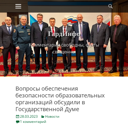
Primary Menu
Найт
Skip
to
content
ГардИнфо
Комментарии свободны, факты
священны
Вопросы обеспечения
безопасности образовательных
организаций обсудили в
Государственной Думе
Posted
Categories
28.03.2023
Новости
on
1 комментарий