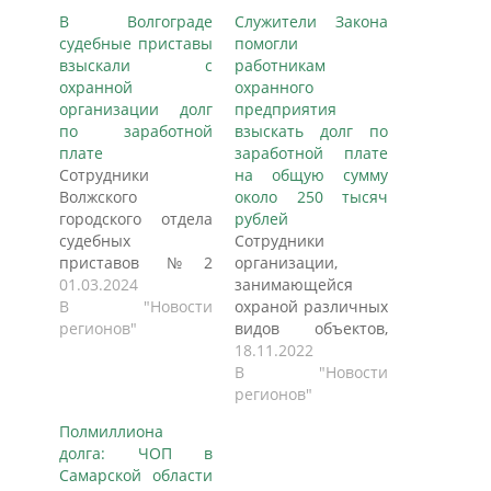
В Волгограде
Служители Закона
судебные приставы
помогли
взыскали с
работникам
охранной
охранного
организации долг
предприятия
по заработной
взыскать долг по
плате
заработной плате
Сотрудники
на общую сумму
Волжского
около 250 тысяч
городского отдела
рублей
судебных
Сотрудники
приставов №2
организации,
ГУФССП России по
01.03.2024
занимающейся
Волгоградской
В "Новости
охраной различных
области взыскали с
регионов"
видов объектов,
частной охранной
некоторое время не
18.11.2022
организации в
получали зарплату
В "Новости
пользу двух бывших
своевременно.
регионов"
работников долг по
Работодатель не
Полмиллиона
заработной плате и
выполнял
долга: ЧОП в
компенсацию
обязательств по
Самарской области
морального вреда.
выплате