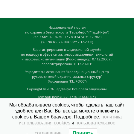
Национальный портал
по охране и безопасности "ГардИнфо" ("ГардИнфо")
Рег. СМИ: ЭЛ № ФС 77 - 80134 от 31.12.2020
(ЭЛ No ФС 77-26419 от 7.12.2006)
Зарегистрировано в Федеральной службе
по надзору в сфере связи, информационных технологий
и массовых коммуникаций (Роскомнадзор) 07.12.2006 г.,
перегистрировано 31.12.2020 г.
Учредитель: Ассоциация "Координационный центр
руководителей охранно-сыскных структур"
(Ассоциация "КЦ РОСС")
Copyright © 2026
ГардИнфо
Все права защищены.
Телефон редакции: +7 (495) 641-0073,
Адрес электронной почты редакции:
Мы обрабатываем cookies, чтобы сделать наш сайт
news@guardinfo.online
удобнее для Вас. Вы всегда можете отключить
Главный редактор: Кузьмин Д.А.
cookies в Вашем браузере. Подробнее:
политика
На сайте могут быть размещены
использования cookies
и
пользовательское
материалы с возрастным ограничением "16+"
соглашение
.
Принять