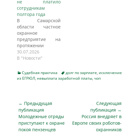
не платило
Мужчина и
заработной платы в
сотрудникам
женщина
срок, в результате
полтора года
трудоустроились в
чего судом
В Самарской
организацию
вынесены решения
области частное
охранниками и
о взыскании с
охранное
рассчитывали
должника-
предприятие на
получать
организации
протяжении
заработную плату
задолженности
полутора лет не
30.07.2026
согласно размеру и
перед работниками
платило своим
В "Новости"
периодичности,
на общую сумму
сотрудникам. Долг
указанных в
почти 250 тысяч
перед четырьмя
трудовом договоре.
рублей. На
Categories
Tags
Судебная практика
долг по зарплате
,
исключение
работниками
…
из ЕГРЮЛ
,
невыплата заработной платы
основании
,
чоп
перевалил за
решений суда в
полмиллиона
Саровском
рублей. Сотрудники
районном…
прокуратуры
Навигация
← Предыдущая
Следующая
Безенчукского
по
публикация
публикация →
района провели
Предыдущая
Следующая
Молодежные отряды
Россия внедряет в
записям
проверку и
публикация
публикация
приступают к охране
Европе своих роботов-
передали
покоя пензенцев
охранников
материалы в
следственные