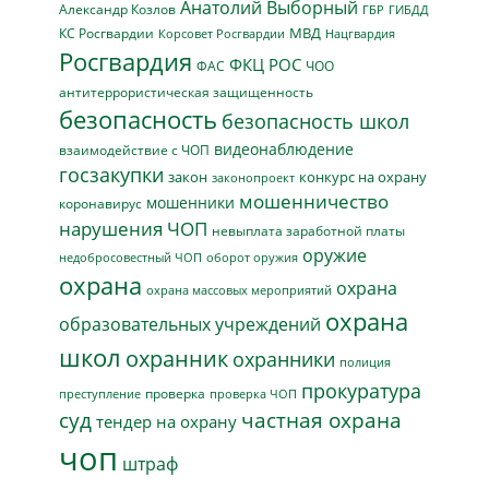
Анатолий Выборный
Александр Козлов
ГБР
ГИБДД
МВД
КС Росгвардии
Нацгвардия
Корсовет Росгвардии
Росгвардия
ФКЦ РОС
ФАС
ЧОО
антитеррористическая защищенность
безопасность
безопасность школ
видеонаблюдение
взаимодействие с ЧОП
госзакупки
закон
конкурс на охрану
законопроект
мошенничество
мошенники
коронавирус
нарушения ЧОП
невыплата заработной платы
оружие
недобросовестный ЧОП
оборот оружия
охрана
охрана
охрана массовых мероприятий
охрана
образовательных учреждений
школ
охранник
охранники
полиция
прокуратура
проверка
преступление
проверка ЧОП
суд
частная охрана
тендер на охрану
чоп
штраф