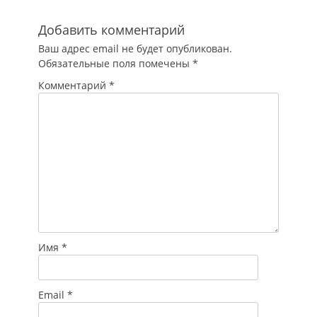
органы. Теперь
против руководства
Добавить комментарий
ЧОП возбуждено
Ваш адрес email не будет опубликован.
уголовное дело —
Обязательные поля помечены
*
за невыплату
зарплаты. Кроме
Комментарий
*
того, прокуратура
подала иски…
Имя
*
Email
*