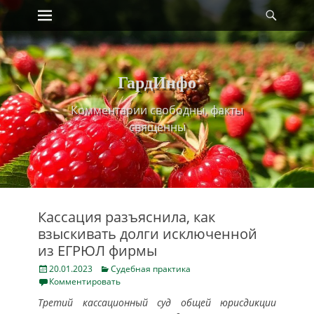
Primary Menu
Найт
Skip
to
content
ГардИнфо
Комментарии свободны, факты
священны
Кассация разъяснила, как
взыскивать долги исключенной
из ЕГРЮЛ фирмы
Posted
Categories
20.01.2023
Судебная практика
on
Комментировать
Третий кассационный суд общей юрисдикции