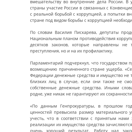
вмешательству во внутренние дела России. В
страны участие России в связанных с Конвенци
с реальной борьбой с коррупцией, а попытки в
стране под видом борьбы с коррупцией необходи
По словам Василия Пискарева, депутаты прод
Национальным планом противодействия коррупци
десятков законов, которые направлены не 
преступления, но и на их профилактику.
Парламентарий подчеркнул, что государством 
возмещению причиненного стране ущерба. «Сег
Федерации денежные средства и имущество не то
близких лиц в случае, если они также не см
собственные денежные средства. Иными слов
родне, уже никак не гарантируют их сохранности
«По данным Генпрокуратуры, в прошлом год
ценностей превысила размер материального 
учесть, что в соответствии с принятым нами
реализации их имущества средства зачисляются
очень хороший результат. Работу над зак