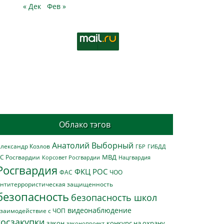
« Дек
Фев »
Облако тэгов
Анатолий Выборный
лександр Козлов
ГБР
ГИБДД
МВД
С Росгвардии
Нацгвардия
Корсовет Росгвардии
Росгвардия
ФКЦ РОС
ФАС
ЧОО
нтитеррористическая защищенность
безопасность
безопасность школ
видеонаблюдение
заимодействие с ЧОП
госзакупки
закон
конкурс на охрану
законопроект