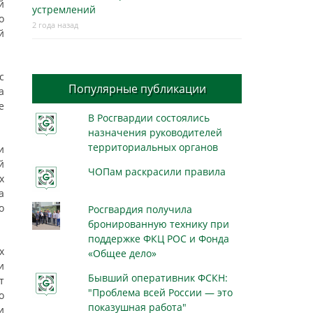
й
устремлений
о
2 года назад
й
с
Популярные публикации
а
е
В Росгвардии состоялись
назначения руководителей
территориальных органов
и
й
ЧОПам раскрасили правила
х
а
о
Росгвардия получила
бронированную технику при
поддержке ФКЦ РОС и Фонда
х
«Общее дело»
и
Бывший оперативник ФСКН:
т
"Проблема всей России — это
о
показушная работа"
и