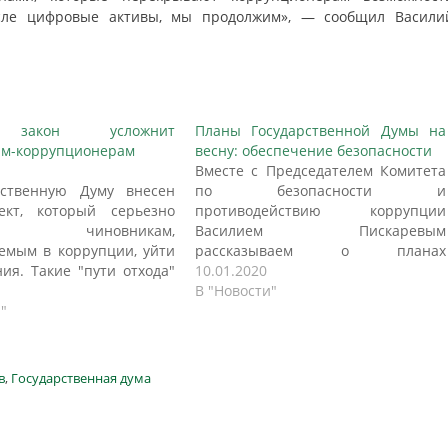
исле цифровые активы, мы продолжим», — сообщил Васили
закон усложнит
Планы Государственной Думы на
ам-коррупционерам
весну: обеспечение безопасности
Вместе с Председателем Комитета
рственную Думу внесен
по безопасности и
ект, который серьезно
противодействию коррупции
ет чиновникам,
Василием Пискаревым
емым в коррупции, уйти
рассказываем о планах
ния. Такие "пути отхода"
законопроектной работы по
10.01.2020
 коррупционеров есть.
обеспечению безопасности и
В "Новости"
возможность не стать
"
защите граждан. Информирование
том уголовного дела
родственников Комитет по
ляет им, как ни странно,
безопасности и противодействию
ющий закон. Один из
коррупции готовит ко второму
в
,
Государственная дума
х способов не сесть в
чтению поправки в Федеральный
ситуация, когда пропущен
закон «О полиции». Если закон
лечения…
будет принят, то полицейские