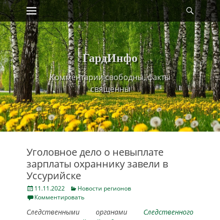
Primary Menu
Найт
Skip
to
content
ГардИнфо
Комментарии свободны, факты
священны
Уголовное дело о невыплате
зарплаты охраннику завели в
Уссурийске
Posted
Categories
11.11.2022
Новости регионов
on
Комментировать
Следственными органами
Следственного