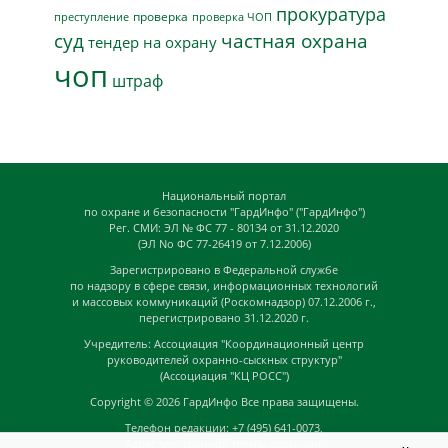
прокуратура
проверка
преступление
проверка ЧОП
суд
частная охрана
тендер на охрану
чоп
штраф
Национальный портал
по охране и безопасности "ГардИнфо" ("ГардИнфо")
Рег. СМИ: ЭЛ № ФС 77 - 80134 от 31.12.2020
(ЭЛ No ФС 77-26419 от 7.12.2006)
Зарегистрировано в Федеральной службе
по надзору в сфере связи, информационных технологий
и массовых коммуникаций (Роскомнадзор) 07.12.2006 г.,
перегистрировано 31.12.2020 г.
Учредитель: Ассоциация "Координационный центр
руководителей охранно-сыскных структур"
(Ассоциация "КЦ РОСС")
Copyright © 2026
ГардИнфо
Все права защищены.
Телефон редакции: +7 (495) 641-0073,
Адрес электронной почты редакции: