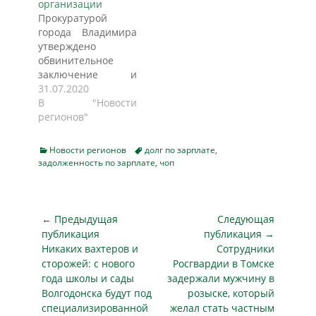
организации
проведена
связанных с
Прокуратурой
проверка
невыплатой
города Владимира
соблюдения
заработной платы.
утверждено
трудового
Этот участок
обвинительное
законодательства в
работы находится
заключение и
ООО ЧОП «Формула
на особом контроле
направлено в суд
31.07.2020
Безопасности —
в следственном
уголовное дело в
В "Новости
Котлас».
управлении СКР…
отношении 56-
регионов"
Установлено, что с
летнего местного
01 августа 2020
жителя Ж. Он
года по 09 февраля
Categories
Tags
Новости регионов
долг по зарплате
,
обвиняется в
2021…
задолженность по зарплате
,
чоп
совершении
преступления,
предусмотренного
ч. 2 ст. 145.1 УК РФ
Навигация
← Предыдущая
Следующая
(полная невыплата
по
публикация
публикация →
свыше двух
Предыдущая
Следующая
Никаких вахтеров и
Сотрудники
записям
месяцев
публикация
публикация
сторожей: с нового
Росгвардии в Томске
заработной платы
года школы и сады
задержали мужчину в
и иных
Волгодонска будут под
розыске, который
установленных
специализированной
желал стать частным
законом выплат,