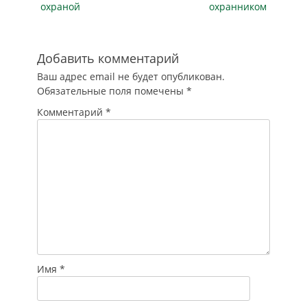
охраной
охранником
совершенная из
иной личной
заинтересованности
руководителем
Добавить комментарий
организации),
Ваш адрес email не будет опубликован.
говорится…
Обязательные поля помечены
*
Комментарий
*
Имя
*