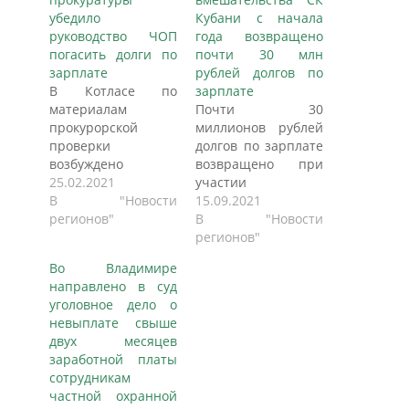
убедило
Кубани с начала
руководство ЧОП
года возвращено
погасить долги по
почти 30 млн
зарплате
рублей долгов по
В Котласе по
зарплате
материалам
Почти 30
прокурорской
миллионов рублей
проверки
долгов по зарплате
возбуждено
возвращено при
уголовное дело по
25.02.2021
участии
факту невыплаты
В "Новости
Следственного
15.09.2021
работникам
регионов"
комитета с января
В "Новости
полагающихся по
по июль текущего
регионов"
закону средств. Об
года, пишет ЮГ
Во Владимире
этом сообщает
TIMES. Весь этот год
направлено в суд
пресс-служба
не утрачивают
уголовное дело о
прокуратуры
своей актуальности
невыплате свыше
Архангельской
вопросы
двух месяцев
области.
выявления,
заработной платы
Котласской
предупреждения и
сотрудникам
межрайонной
расследования
частной охранной
прокуратурой
преступлений,