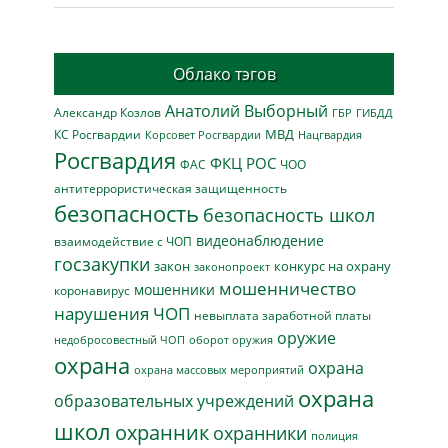
Облако тэгов
Анатолий Выборный
Александр Козлов
ГБР
ГИБДД
МВД
КС Росгвардии
Нацгвардия
Корсовет Росгвардии
Росгвардия
ФКЦ РОС
ФАС
ЧОО
антитеррористическая защищенность
безопасность
безопасность школ
видеонаблюдение
взаимодействие с ЧОП
госзакупки
закон
конкурс на охрану
законопроект
мошенничество
мошенники
коронавирус
нарушения ЧОП
невыплата заработной платы
оружие
недобросовестный ЧОП
оборот оружия
охрана
охрана
охрана массовых мероприятий
охрана
образовательных учреждений
школ
охранник
охранники
полиция