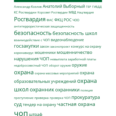
Анатолий Выборный
Александр Козлов
ГБР
ГИБДД
МВД
КС Росгвардии
Нацгвардия
Корсовет Росгвардии
Росгвардия
ФКЦ РОС
ФАС
ЧОО
антитеррористическая защищенность
безопасность
безопасность школ
видеонаблюдение
взаимодействие с ЧОП
госзакупки
закон
конкурс на охрану
законопроект
мошенничество
мошенники
коронавирус
нарушения ЧОП
невыплата заработной платы
оружие
недобросовестный ЧОП
оборот оружия
охрана
охрана
охрана массовых мероприятий
охрана
образовательных учреждений
школ
охранник
охранники
полиция
прокуратура
проверка
преступление
проверка ЧОП
суд
частная охрана
тендер на охрану
чоп
штраф