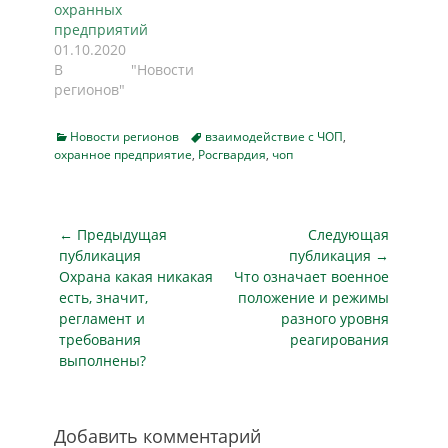
охранных
охраны. Основной
предприятий
темой обсуждения
01.10.2020
стали результаты
В "Новости
осуществления
регионов"
государственного
контроля (надзора)
за деятельностью
Categories
Tags
Новости регионов
взаимодействие с ЧОП
,
охранное предприятие
,
Росгвардия
подразделений
,
чоп
охраны
юридических лиц с
особыми
Навигация
← Предыдущая
Следующая
уставными…
по
публикация
публикация →
Предыдущая
Следующая
Охрана какая никакая
Что означает военное
записям
публикация
публикация
есть, значит,
положение и режимы
регламент и
разного уровня
требования
реагирования
выполнены?
Добавить комментарий