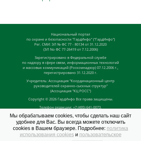
Национальный портал
по охране и безопасности "ГардИнфо" ("ГардИнфо")
Рег. СМИ: ЭЛ № ФС 77 - 80134 от 31.12.2020
(ЭЛ No ФС 77-26419 от 7.12.2006)
Зарегистрировано в Федеральной службе
по надзору в сфере связи, информационных технологий
и массовых коммуникаций (Роскомнадзор) 07.12.2006 г.,
перегистрировано 31.12.2020 г.
Учредитель: Ассоциация "Координационный центр
руководителей охранно-сыскных структур"
(Ассоциация "КЦ РОСС")
Copyright © 2026
ГардИнфо
Все права защищены.
Телефон редакции: +7 (495) 641-0073,
Адрес электронной почты редакции:
Мы обрабатываем cookies, чтобы сделать наш сайт
news@guardinfo.online
удобнее для Вас. Вы всегда можете отключить
Главный редактор: Кузьмин Д.А.
cookies в Вашем браузере. Подробнее:
политика
На сайте могут быть размещены
использования cookies
и
пользовательское
материалы с возрастным ограничением "16+"