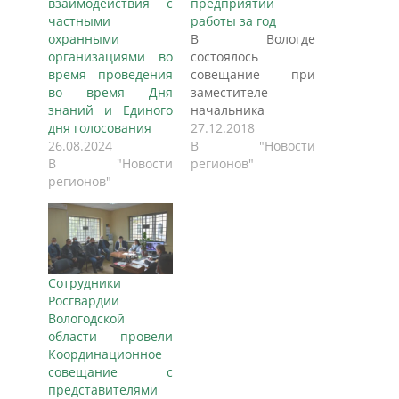
взаимодействия с
предприятий
частными
работы за год
охранными
В Вологде
организациями во
состоялось
время проведения
совещание при
во время Дня
заместителе
знаний и Единого
начальника
дня голосования
Управления
27.12.2018
26.08.2024
Росгвардии по
В "Новости
В "Новости
Вологодской
регионов"
регионов"
области полковнике
полиции Игоре
Евстигнееве с
представителями
частных охранных
организаций,
Сотрудники
подразделений
Росгвардии
охраны
Вологодской
юридических лиц с
области провели
особыми
Координационное
уставными
совещание с
задачами и
представителями
ведомственной