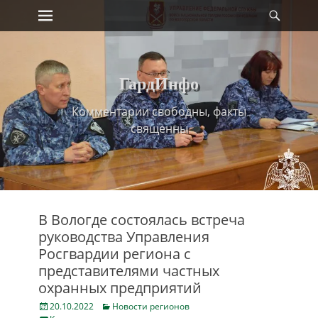
Primary Menu
Найт
Skip
to
content
ГардИнфо
Комментарии свободны, факты
священны
В Вологде состоялась встреча
руководства Управления
Росгвардии региона с
представителями частных
охранных предприятий
Posted
Categories
20.10.2022
Новости регионов