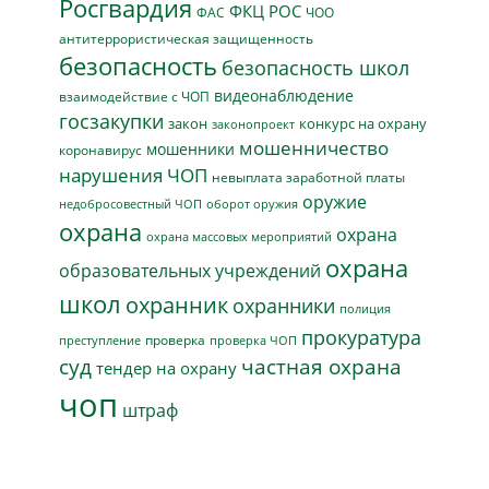
Росгвардия
ФКЦ РОС
ФАС
ЧОО
антитеррористическая защищенность
безопасность
безопасность школ
видеонаблюдение
взаимодействие с ЧОП
госзакупки
закон
конкурс на охрану
законопроект
мошенничество
мошенники
коронавирус
нарушения ЧОП
невыплата заработной платы
оружие
недобросовестный ЧОП
оборот оружия
охрана
охрана
охрана массовых мероприятий
охрана
образовательных учреждений
школ
охранник
охранники
полиция
прокуратура
проверка
преступление
проверка ЧОП
суд
частная охрана
тендер на охрану
чоп
штраф