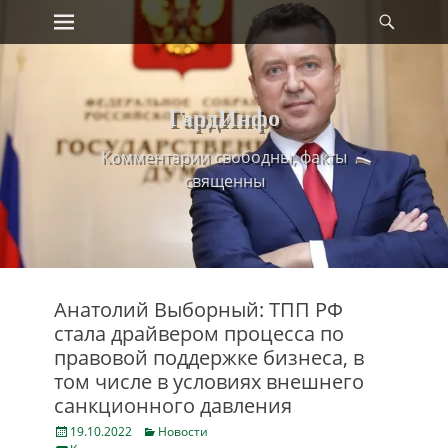
Primary Menu
Найт
Skip
to
content
ГардИнфо
Комментарии свободны, факты
священны
Анатолий Выборный: ТПП РФ
стала драйвером процесса по
правовой поддержке бизнеса, в
том числе в условиях внешнего
санкционного давления
Posted
Categories
19.10.2022
Новости