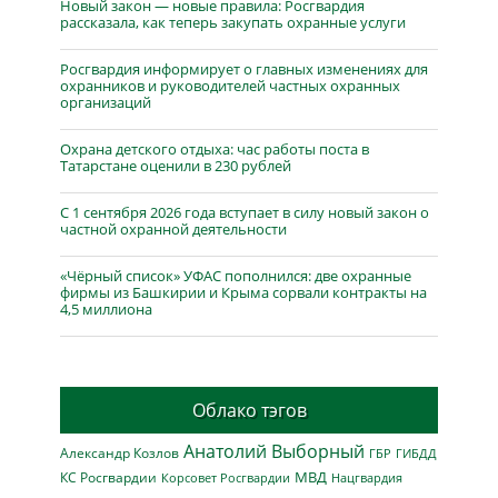
Новый закон — новые правила: Росгвардия
рассказала, как теперь закупать охранные услуги
Росгвардия информирует о главных изменениях для
охранников и руководителей частных охранных
организаций
Охрана детского отдыха: час работы поста в
Татарстане оценили в 230 рублей
С 1 сентября 2026 года вступает в силу новый закон о
частной охранной деятельности
«Чёрный список» УФАС пополнился: две охранные
фирмы из Башкирии и Крыма сорвали контракты на
4,5 миллиона
Облако тэгов
Анатолий Выборный
Александр Козлов
ГБР
ГИБДД
МВД
КС Росгвардии
Нацгвардия
Корсовет Росгвардии