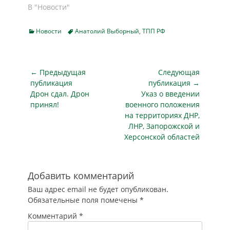
В "Новости"
Categories
Tags
Новости
Анатолий Выборный
,
ТПП РФ
Навигация
← Предыдущая
Следующая
по
публикация
публикация →
Предыдущая
Следующая
Дрон сдал. Дрон
Указ о введении
записям
публикация
публикация
принял!
военного положения
на территориях ДНР,
ЛНР, Запорожской и
Херсонской областей
Добавить комментарий
Ваш адрес email не будет опубликован.
Обязательные поля помечены
*
Комментарий
*